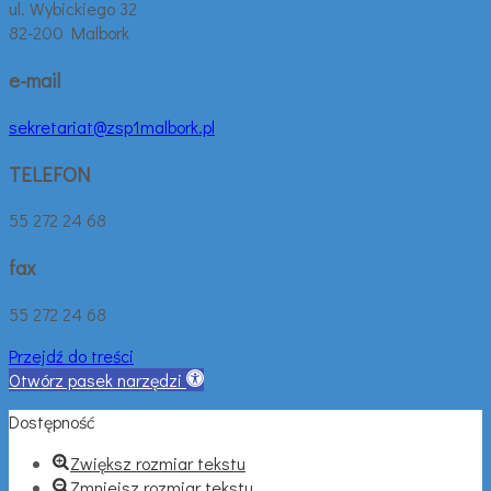
ul. Wybickiego 32
82-200 Malbork
e-mail
sekretariat@zsp1malbork.pl
TELEFON
55 272 24 68
fax
55 272 24 68
Przejdź do treści
Otwórz pasek narzędzi
Dostępność
Zwiększ rozmiar tekstu
Zmniejsz rozmiar tekstu