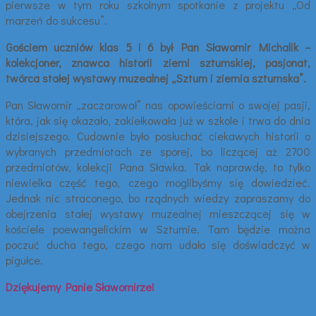
pierwsze w tym roku szkolnym spotkanie z projektu „Od
marzeń do sukcesu”.
Gościem uczniów klas 5 i 6 był Pan Sławomir Michalik –
kolekcjoner, znawca historii ziemi sztumskiej, pasjonat,
twórca stałej wystawy muzealnej „Sztum i ziemia sztumska”.
Pan Sławomir „zaczarował” nas opowieściami o swojej pasji,
która, jak się okazało, zakiełkowała już w szkole i trwa do dnia
dzisiejszego. Cudownie było posłuchać ciekawych historii o
wybranych przedmiotach ze sporej, bo liczącej aż 2700
przedmiotów, kolekcji Pana Sławka. Tak naprawdę, to tylko
niewielka część tego, czego moglibyśmy się dowiedzieć.
Jednak nic straconego, bo rządnych wiedzy zapraszamy do
obejrzenia stałej wystawy muzealnej mieszczącej się w
kościele poewangelickim w Sztumie. Tam będzie można
poczuć ducha tego, czego nam udało się doświadczyć w
pigułce.
Dziękujemy Panie Sławomirze!