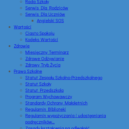
Rada Szkoły
Serwis Dla Rodziców
Serwis Dla Uczniów
Angielski SOS
Wartości
Ciasto Spokoju
Kodeks Wartości
Zdrowie
Miesięczny Terminarz
Zdrowe Odżywianie
Zdrowy Tryb Życia
Prawo Szkolne
Statut Zespołu Szkolno-Przedszkolnego
Statut Szkoły
Statut Przedszkola
Program Wychowawczy
Standardy Ochrony Małoletnich
Regulamin Biblioteki
Regulamin wypożyczania i udostępniania
podręczników…
Zasady kształcenia na odległość