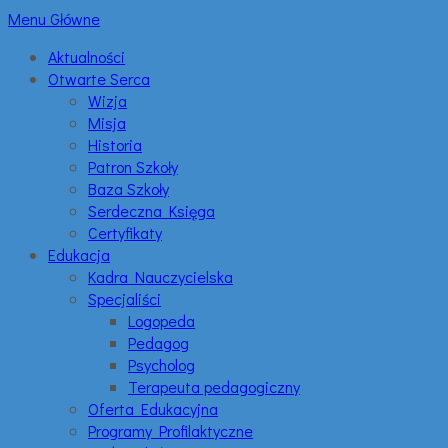
Menu Główne
Aktualności
Otwarte Serca
Wizja
Misja
Historia
Patron Szkoły
Baza Szkoły
Serdeczna Księga
Certyfikaty
Edukacja
Kadra Nauczycielska
Specjaliści
Logopeda
Pedagog
Psycholog
Terapeuta pedagogiczny
Oferta Edukacyjna
Programy Profilaktyczne