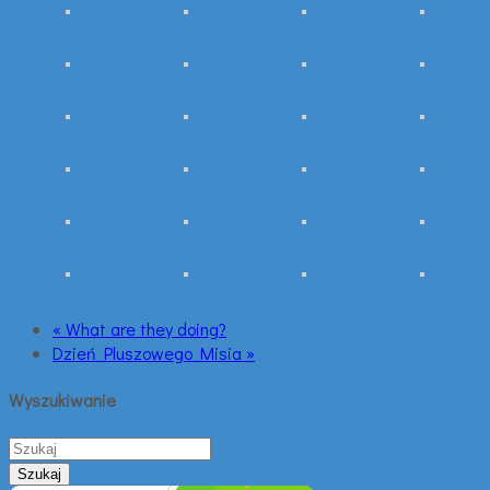
« What are they doing?
Dzień Pluszowego Misia »
Wyszukiwanie