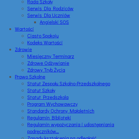
Rada Szkoły
Serwis Dla Rodziców
Serwis Dla Uczniów
Angielski SOS
Wartości
Ciasto Spokoju
Kodeks Wartości
Zdrowie
Miesięczny Terminarz
Zdrowe Odżywianie
Zdrowy Tryb Życia
Prawo Szkolne
Statut Zespołu Szkolno-Przedszkolnego
Statut Szkoły
Statut Przedszkola
Program Wychowawczy
Standardy Ochrony Małoletnich
Regulamin Biblioteki
Regulamin wypożyczania i udostępniania
podręczników…
Zasady kształcenia na odległość