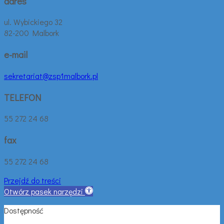
adres
ul. Wybickiego 32
82-200 Malbork
e-mail
sekretariat@zsp1malbork.pl
TELEFON
55 272 24 68
fax
55 272 24 68
Przejdź do treści
Otwórz pasek narzędzi
Dostępność