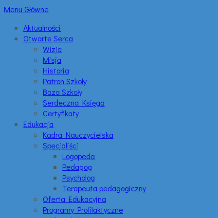
Menu Główne
Aktualności
Otwarte Serca
Wizja
Misja
Historia
Patron Szkoły
Baza Szkoły
Serdeczna Księga
Certyfikaty
Edukacja
Kadra Nauczycielska
Specjaliści
Logopeda
Pedagog
Psycholog
Terapeuta pedagogiczny
Oferta Edukacyjna
Programy Profilaktyczne