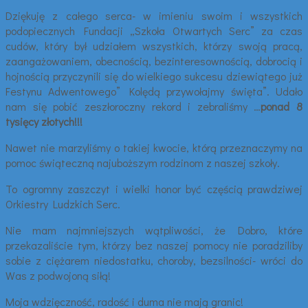
Dziękuję z całego serca- w imieniu swoim i wszystkich
podopiecznych Fundacji „Szkoła Otwartych Serc” za czas
cudów, który był udziałem wszystkich, którzy swoją pracą,
zaangażowaniem, obecnością, bezinteresownością, dobrocią i
hojnością przyczynili się do wielkiego sukcesu dziewiątego już
Festynu Adwentowego” Kolędą przywołajmy święta”. Udało
nam się pobić zeszłoroczny rekord i zebraliśmy …
ponad 8
tysięcy złotych!!!
Nawet nie marzyliśmy o takiej kwocie, którą przeznaczymy na
pomoc świąteczną najuboższym rodzinom z naszej szkoły.
To ogromny zaszczyt i wielki honor być częścią prawdziwej
Orkiestry Ludzkich Serc.
Nie mam najmniejszych wątpliwości, że Dobro, które
przekazaliście tym, którzy bez naszej pomocy nie poradziliby
sobie z ciężarem niedostatku, choroby, bezsilności- wróci do
Was z podwojoną siłą!
Moja wdzięczność, radość i duma nie mają granic!