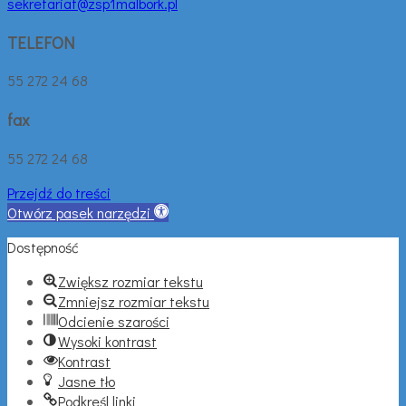
sekretariat@zsp1malbork.pl
TELEFON
55 272 24 68
fax
55 272 24 68
Przejdź do treści
Otwórz pasek narzędzi
Dostępność
Zwiększ rozmiar tekstu
Zmniejsz rozmiar tekstu
Odcienie szarości
Wysoki kontrast
Kontrast
Jasne tło
Podkreśl linki