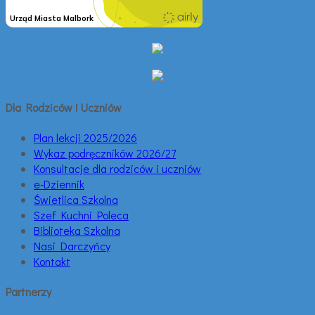
Dla Rodziców i Uczniów
Plan lekcji 2025/2026
Wykaz podręczników 2026/27
Konsultacje dla rodziców i uczniów
e-Dziennik
Świetlica Szkolna
Szef Kuchni Poleca
Biblioteka Szkolna
Nasi Darczyńcy
Kontakt
Partnerzy