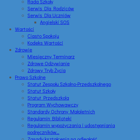
Rada Szkoły
Serwis Dla Rodziców
Serwis Dla Uczniów
Angielski SOS
Wartości
Ciasto Spokoju
Kodeks Wartości
Zdrowie
Miesięczny Terminarz
Zdrowe Odżywianie
Zdrowy Tryb Życia
Prawo Szkolne
Statut Zespołu Szkolno-Przedszkolnego
Statut Szkoły
Statut Przedszkola
Program Wychowawczy
Standardy Ochrony Małoletnich
Regulamin Biblioteki
Regulamin wypożyczania i udostępniania
podręczników…
Zasady kształcenia na odległość