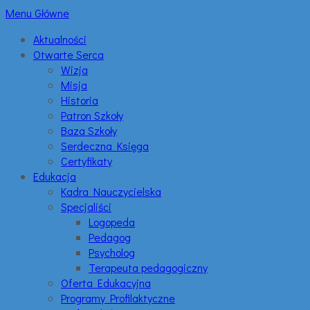
Menu Główne
Aktualności
Otwarte Serca
Wizja
Misja
Historia
Patron Szkoły
Baza Szkoły
Serdeczna Księga
Certyfikaty
Edukacja
Kadra Nauczycielska
Specjaliści
Logopeda
Pedagog
Psycholog
Terapeuta pedagogiczny
Oferta Edukacyjna
Programy Profilaktyczne