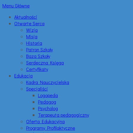
Menu Główne
Aktualności
Otwarte Serca
Wizja
Misja
Historia
Patron Szkoły
Baza Szkoły
Serdeczna Księga
Certyfikaty
Edukacja
Kadra Nauczycielska
Specjaliści
Logopeda
Pedagog
Psycholog
Terapeuta pedagogiczny
Oferta Edukacyjna
Programy Profilaktyczne