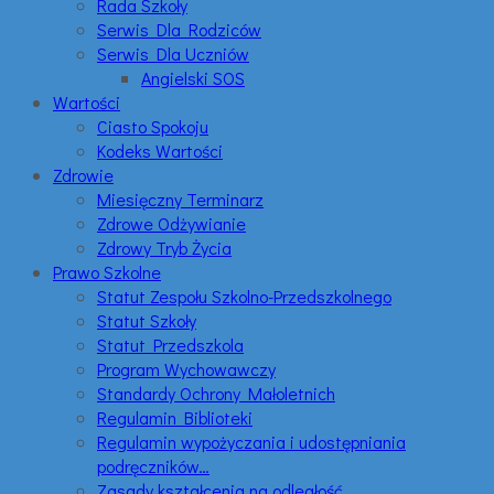
Rada Szkoły
Serwis Dla Rodziców
Serwis Dla Uczniów
Angielski SOS
Wartości
Ciasto Spokoju
Kodeks Wartości
Zdrowie
Miesięczny Terminarz
Zdrowe Odżywianie
Zdrowy Tryb Życia
Prawo Szkolne
Statut Zespołu Szkolno-Przedszkolnego
Statut Szkoły
Statut Przedszkola
Program Wychowawczy
Standardy Ochrony Małoletnich
Regulamin Biblioteki
Regulamin wypożyczania i udostępniania
podręczników…
Zasady kształcenia na odległość