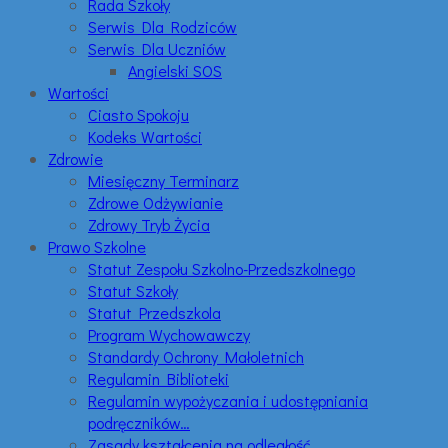
Rada Szkoły
Serwis Dla Rodziców
Serwis Dla Uczniów
Angielski SOS
Wartości
Ciasto Spokoju
Kodeks Wartości
Zdrowie
Miesięczny Terminarz
Zdrowe Odżywianie
Zdrowy Tryb Życia
Prawo Szkolne
Statut Zespołu Szkolno-Przedszkolnego
Statut Szkoły
Statut Przedszkola
Program Wychowawczy
Standardy Ochrony Małoletnich
Regulamin Biblioteki
Regulamin wypożyczania i udostępniania
podręczników…
Zasady kształcenia na odległość