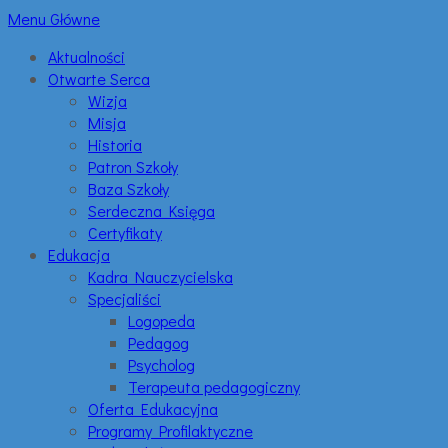
Menu Główne
Aktualności
Otwarte Serca
Wizja
Misja
Historia
Patron Szkoły
Baza Szkoły
Serdeczna Księga
Certyfikaty
Edukacja
Kadra Nauczycielska
Specjaliści
Logopeda
Pedagog
Psycholog
Terapeuta pedagogiczny
Oferta Edukacyjna
Programy Profilaktyczne