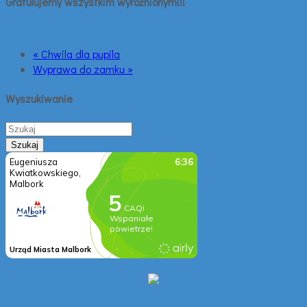
Gratulujemy wszystkim wyróżnionym!!!
« Chwila dla pupila
Wyprawa do zamku »
Wyszukiwanie