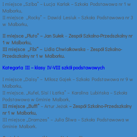
I miejsce „Sziba” – Łucja Karlak – Szkoła Podstawowa nr 1 w
Malborku,
II miejsce „Rocky” – Dawid Lesiuk – Szkoła Podstawowa nr 3
w Malborku,
II miejsce „Pluto” – Jan Sułek
–
Zespół Szkolno-Przedszkolny nr
1 w Malborku,
III miejsce „Fibi” – Lidia Chwiałkowska
–
Zespół Szkolno-
Przedszkolny nr 1 w Malborku.
Kategoria III – klasy IV-VIII szkół podstawowych
I miejsce „Daisy” – Miłosz Gajek – Szkoła Podstawowa nr 9 w
Malborku,
II miejsce. „Kufel, Sisi i Łatka” – Karolina Lubińska – Szkoła
Podstawowa w Gminie Malbork,
III miejsce „Buffi”
– Artur Jeżak
– Zespół Szkolno-Przedszkolny
nr 1 w Malborku,
III miejsce „Dramzes” – Julia Śliwa – Szkoła Podstawowa w
Gminie Malbork.