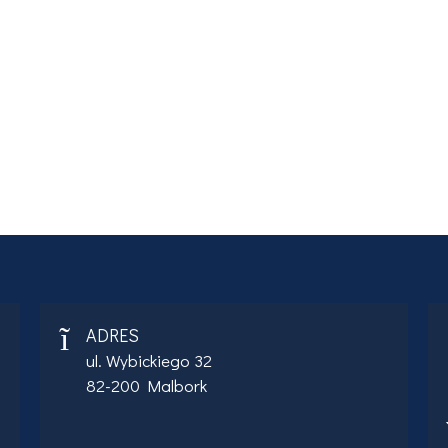
ADRES
ul. Wybickiego 32
82-200 Malbork