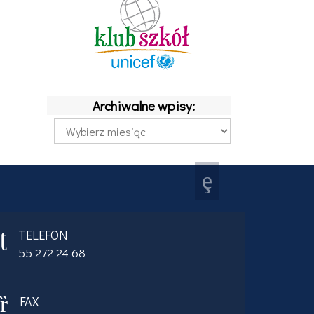
Archiwalne wpisy:
Archiwalne
wpisy:
TELEFON
55 272 24 68
FAX