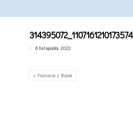
314395072_11071612101735
6 listopada, 2022
« Postacie z Bajek