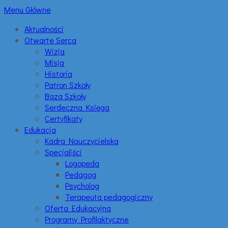
Menu Główne
Aktualności
Otwarte Serca
Wizja
Misja
Historia
Patron Szkoły
Baza Szkoły
Serdeczna Księga
Certyfikaty
Edukacja
Kadra Nauczycielska
Specjaliści
Logopeda
Pedagog
Psycholog
Terapeuta pedagogiczny
Oferta Edukacyjna
Programy Profilaktyczne