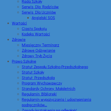
Rada Szkoły
Serwis Dla Rodziców
Serwis Dla Uczniów
Angielski SOS
Wartości
Ciasto Spokoju
Kodeks Wartości
Zdrowie
Miesięczny Terminarz
Zdrowe Odżywianie
Zdrowy Tryb Życia
Prawo Szkolne
Statut Zespołu Szkolno-Przedszkolnego
Statut Szkoły
Statut Przedszkola
Program Wychowawczy
Standardy Ochrony Małoletnich
Regulamin Biblioteki
Regulamin wypożyczania i udostępniania
podręczników…
Zasady kształcenia na odległość