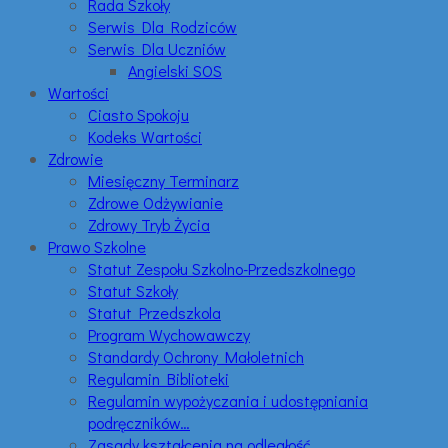
Rada Szkoły
Serwis Dla Rodziców
Serwis Dla Uczniów
Angielski SOS
Wartości
Ciasto Spokoju
Kodeks Wartości
Zdrowie
Miesięczny Terminarz
Zdrowe Odżywianie
Zdrowy Tryb Życia
Prawo Szkolne
Statut Zespołu Szkolno-Przedszkolnego
Statut Szkoły
Statut Przedszkola
Program Wychowawczy
Standardy Ochrony Małoletnich
Regulamin Biblioteki
Regulamin wypożyczania i udostępniania
podręczników…
Zasady kształcenia na odległość