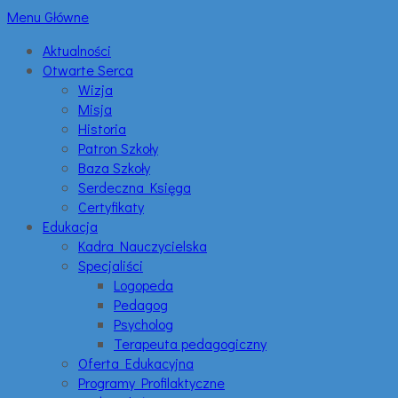
Menu Główne
Aktualności
Otwarte Serca
Wizja
Misja
Historia
Patron Szkoły
Baza Szkoły
Serdeczna Księga
Certyfikaty
Edukacja
Kadra Nauczycielska
Specjaliści
Logopeda
Pedagog
Psycholog
Terapeuta pedagogiczny
Oferta Edukacyjna
Programy Profilaktyczne