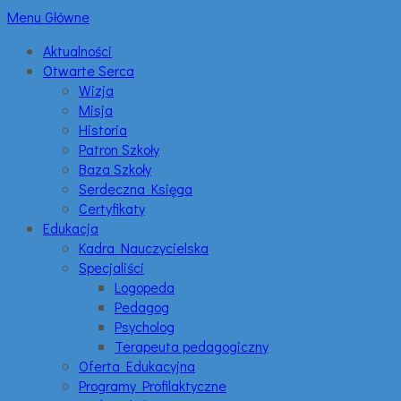
Menu Główne
Aktualności
Otwarte Serca
Wizja
Misja
Historia
Patron Szkoły
Baza Szkoły
Serdeczna Księga
Certyfikaty
Edukacja
Kadra Nauczycielska
Specjaliści
Logopeda
Pedagog
Psycholog
Terapeuta pedagogiczny
Oferta Edukacyjna
Programy Profilaktyczne