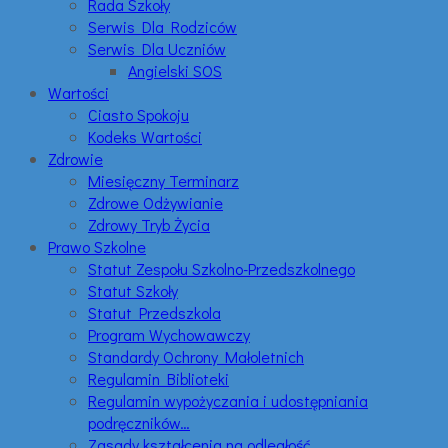
Rada Szkoły
Serwis Dla Rodziców
Serwis Dla Uczniów
Angielski SOS
Wartości
Ciasto Spokoju
Kodeks Wartości
Zdrowie
Miesięczny Terminarz
Zdrowe Odżywianie
Zdrowy Tryb Życia
Prawo Szkolne
Statut Zespołu Szkolno-Przedszkolnego
Statut Szkoły
Statut Przedszkola
Program Wychowawczy
Standardy Ochrony Małoletnich
Regulamin Biblioteki
Regulamin wypożyczania i udostępniania
podręczników…
Zasady kształcenia na odległość