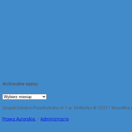
Archiwalne wpisy:
Archiwalne
wpisy:
Zespół Szkolno-Przedszkolny nr 1 w Malborku © 2021 / Wszelkie
Prawa
Autorskie
/
Administracja