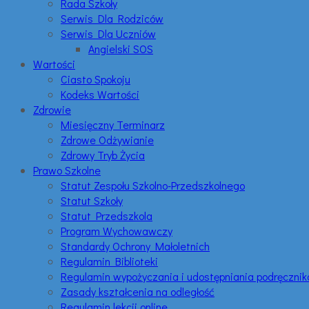
Rada Szkoły
Serwis Dla Rodziców
Serwis Dla Uczniów
Angielski SOS
Wartości
Ciasto Spokoju
Kodeks Wartości
Zdrowie
Miesięczny Terminarz
Zdrowe Odżywianie
Zdrowy Tryb Życia
Prawo Szkolne
Statut Zespołu Szkolno-Przedszkolnego
Statut Szkoły
Statut Przedszkola
Program Wychowawczy
Standardy Ochrony Małoletnich
Regulamin Biblioteki
Regulamin wypożyczania i udostępniania podręczni
Zasady kształcenia na odległość
Regulamin lekcji online