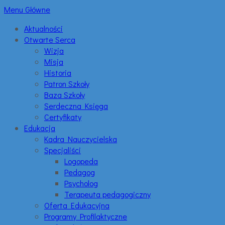
Menu Główne
Aktualności
Otwarte Serca
Wizja
Misja
Historia
Patron Szkoły
Baza Szkoły
Serdeczna Księga
Certyfikaty
Edukacja
Kadra Nauczycielska
Specjaliści
Logopeda
Pedagog
Psycholog
Terapeuta pedagogiczny
Oferta Edukacyjna
Programy Profilaktyczne