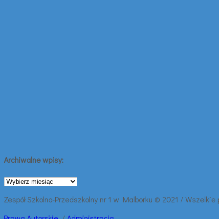
Archiwalne wpisy:
Archiwalne
wpisy:
Zespół Szkolno-Przedszkolny nr 1 w Malborku © 2021 / Wszelkie
Prawa
Autorskie
/
Administracja