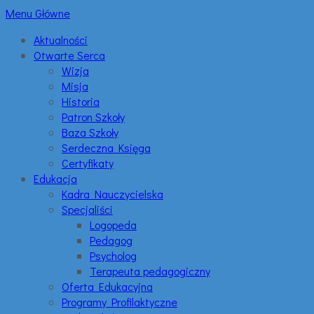
Menu Główne
Aktualności
Otwarte Serca
Wizja
Misja
Historia
Patron Szkoły
Baza Szkoły
Serdeczna Księga
Certyfikaty
Edukacja
Kadra Nauczycielska
Specjaliści
Logopeda
Pedagog
Psycholog
Terapeuta pedagogiczny
Oferta Edukacyjna
Programy Profilaktyczne