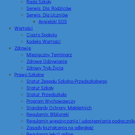
Rada Szkoły
Serwis Dla Rodziców
Serwis Dla Uczniów
Angielski SOS
Wartości
Ciasto Spokoju
Kodeks Wartości
Zdrowie
Miesięczny Terminarz
Zdrowe Odżywianie
Zdrowy Tryb Życia
Prawo Szkolne
Statut Zespołu Szkolno-Przedszkolnego
Statut Szkoły
Statut Przedszkola
Program Wychowawczy
Standardy Ochrony Małoletnich
Regulamin Biblioteki
Regulamin wypożyczania i udostępniania podręczni
Zasady kształcenia na odległość
Regulamin lekcji online