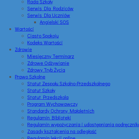
Rada Szkoły
Serwis Dla Rodziców
Serwis Dla Uczniów
Angielski SOS
Wartości
Ciasto Spokoju
Kodeks Wartości
Zdrowie
Miesięczny Terminarz
Zdrowe Odżywianie
Zdrowy Tryb Życia
Prawo Szkolne
Statut Zespołu Szkolno-Przedszkolnego
Statut Szkoły
Statut Przedszkola
Program Wychowawczy
Standardy Ochrony Małoletnich
Regulamin Biblioteki
Regulamin wypożyczania i udostępniania podręczni
Zasady kształcenia na odległość
Regulamin lekcji online