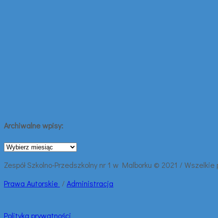
Archiwalne wpisy:
Archiwalne
wpisy:
Zespół Szkolno-Przedszkolny nr 1 w Malborku © 2021 / Wszelkie
Prawa
Autorskie
/
Administracja
Polityka prywatności