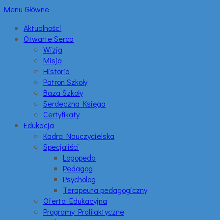
Menu Główne
Aktualności
Otwarte Serca
Wizja
Misja
Historia
Patron Szkoły
Baza Szkoły
Serdeczna Księga
Certyfikaty
Edukacja
Kadra Nauczycielska
Specjaliści
Logopeda
Pedagog
Psycholog
Terapeuta pedagogiczny
Oferta Edukacyjna
Programy Profilaktyczne