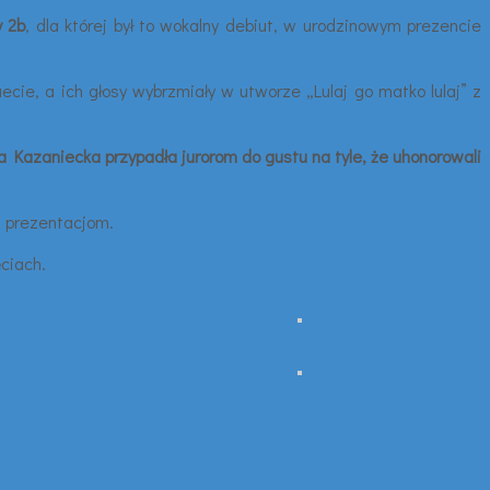
y 2b
, dla której był to wokalny debiut, w urodzinowym prezencie
uecie, a ich głosy wybrzmiały w utworze „Lulaj go matko lulaj” z
na Kazaniecka przypadła jurorom do gustu na tyle, że uhonorowali
 prezentacjom.
ciach.