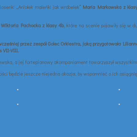
osenki „Aniołek maleńki jak wróbelek”
Maria Markowska z klas
 Wiktoria Pachocka z klasy 4b
, które na scenie pojawiły się w d
 wcześniej przez zespół Golec Orkiestra, jaką przygotowała Lilian
VII-VIII.
wska, a jej fortepianowy akompaniament towarzyszył wszystkim
ci będzie jeszcze niejedna okazja, by wspomnieć o ich osiągnię