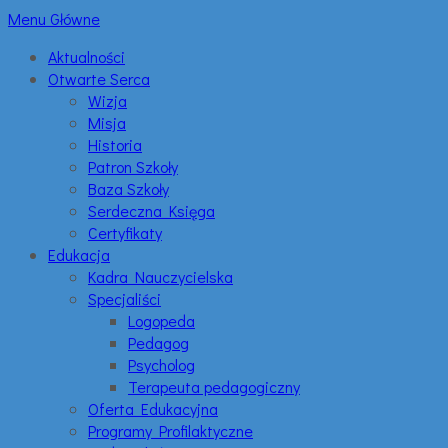
Menu Główne
Aktualności
Otwarte Serca
Wizja
Misja
Historia
Patron Szkoły
Baza Szkoły
Serdeczna Księga
Certyfikaty
Edukacja
Kadra Nauczycielska
Specjaliści
Logopeda
Pedagog
Psycholog
Terapeuta pedagogiczny
Oferta Edukacyjna
Programy Profilaktyczne