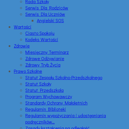
Rada Szkoły
Serwis Dla Rodziców
Serwis Dla Uczniów
Angielski SOS
Wartości
Ciasto Spokoju
Kodeks Wartości
Zdrowie
Miesięczny Terminarz
Zdrowe Odżywianie
Zdrowy Tryb Życia
Prawo Szkolne
Statut Zespołu Szkolno-Przedszkolnego
Statut Szkoły
Statut Przedszkola
Program Wychowawczy
Standardy Ochrony Małoletnich
Regulamin Biblioteki
Regulamin wypożyczania i udostępniania
podręczników…
Zasady kształcenia na odległość