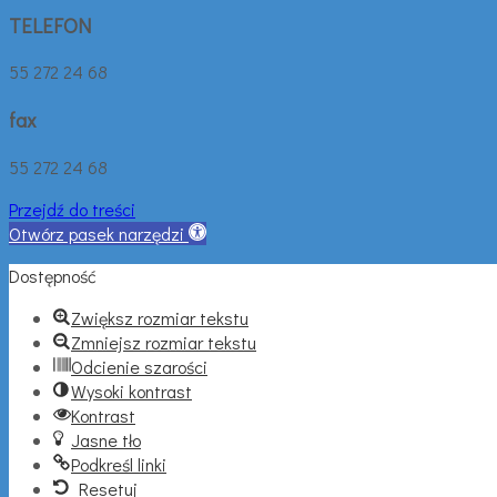
TELEFON
55 272 24 68
fax
55 272 24 68
Przejdź do treści
Otwórz pasek narzędzi
Dostępność
Zwiększ rozmiar tekstu
Zmniejsz rozmiar tekstu
Odcienie szarości
Wysoki kontrast
Kontrast
Jasne tło
Podkreśl linki
Resetuj