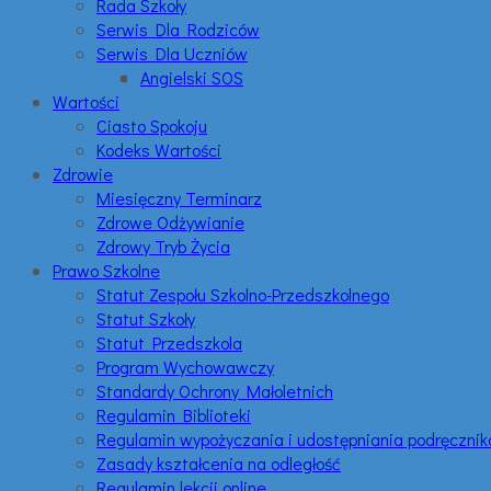
Rada Szkoły
Serwis Dla Rodziców
Serwis Dla Uczniów
Angielski SOS
Wartości
Ciasto Spokoju
Kodeks Wartości
Zdrowie
Miesięczny Terminarz
Zdrowe Odżywianie
Zdrowy Tryb Życia
Prawo Szkolne
Statut Zespołu Szkolno-Przedszkolnego
Statut Szkoły
Statut Przedszkola
Program Wychowawczy
Standardy Ochrony Małoletnich
Regulamin Biblioteki
Regulamin wypożyczania i udostępniania podręczni
Zasady kształcenia na odległość
Regulamin lekcji online