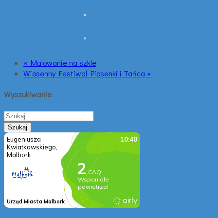
« Malowanie na szkle
Wiosenny Festiwal Piosenki i Tańca »
Wyszukiwanie