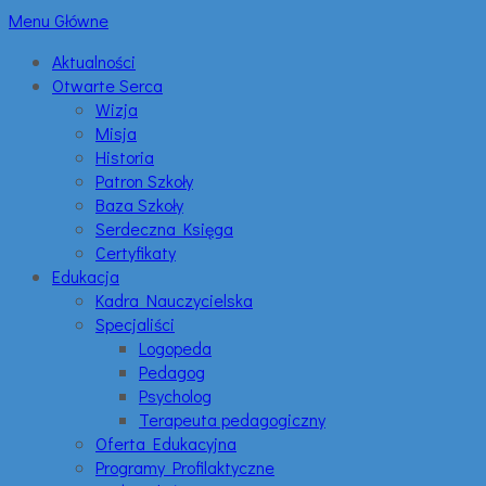
Menu Główne
Aktualności
Otwarte Serca
Wizja
Misja
Historia
Patron Szkoły
Baza Szkoły
Serdeczna Księga
Certyfikaty
Edukacja
Kadra Nauczycielska
Specjaliści
Logopeda
Pedagog
Psycholog
Terapeuta pedagogiczny
Oferta Edukacyjna
Programy Profilaktyczne