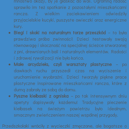
mnóstwo okazji, by je głaskać do woli. Ogromną radość
sprawiło im też spotkanie z pozostałymi mieszkańcami
rancza. Z wielkim zaciekawieniem odwiedziły
przyjacielskie kucyki, puszyste owieczki oraz energiczne
kury.
Biegi i skoki na naturalnym torze przeszkód
– to była
prawdziwa próba zwinności! Dzieci testowały swoją
równowagę i skoczność na specjalnej ścieżce stworzonej
z pni, drewnianych bali i naturalnych elementów. Radości
i zdrowej rywalizacji nie było końca.
Małe arcydzieła, czyli warsztaty plastyczne
– po
dawkach ruchu przyszedł czas na wyciszenie i
uruchomienie wyobraźni. Dzieci tworzyły piękne prace
plastyczne inspirowane mieszkańcami rancza, które z
dumą zabrały ze sobą do domu.
Pyszne kiełbaski z ogniska
– po tak intensywnym dniu
apetyty dopisywały każdemu! Tradycyjne pieczenie
kiełbasek na świeżym powietrzu było idealnym,
smacznym zwieńczeniem naszej wspólnej przygody.
Przedszkolaki wróciły z wycieczki zmęczone, ale bogatsze o