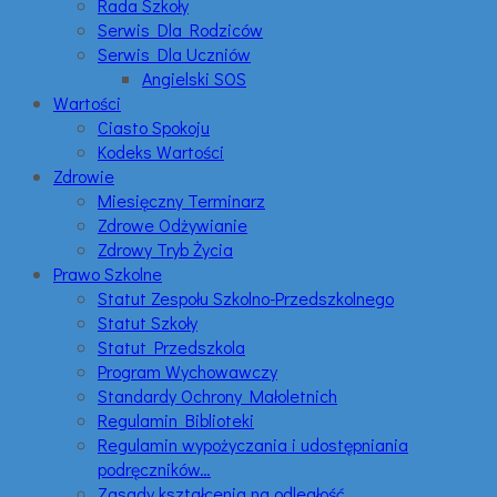
Rada Szkoły
Serwis Dla Rodziców
Serwis Dla Uczniów
Angielski SOS
Wartości
Ciasto Spokoju
Kodeks Wartości
Zdrowie
Miesięczny Terminarz
Zdrowe Odżywianie
Zdrowy Tryb Życia
Prawo Szkolne
Statut Zespołu Szkolno-Przedszkolnego
Statut Szkoły
Statut Przedszkola
Program Wychowawczy
Standardy Ochrony Małoletnich
Regulamin Biblioteki
Regulamin wypożyczania i udostępniania
podręczników…
Zasady kształcenia na odległość