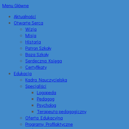
Menu Główne
Aktualności
Otwarte Serca
Wizja
Misja
Historia
Patron Szkoły
Baza Szkoły
Serdeczna Księga
Certyfikaty
Edukacja
Kadra Nauczycielska
Specjaliści
Logopeda
Pedagog
Psycholog
Terapeuta pedagogiczny
Oferta Edukacyjna
Programy Profilaktyczne