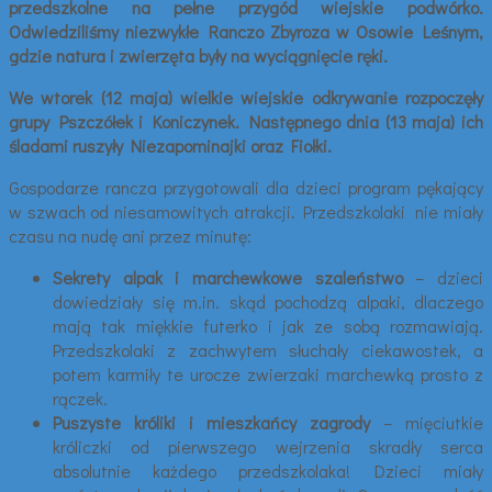
przedszkolne na pełne przygód wiejskie podwórko.
Odwiedziliśmy niezwykłe Ranczo Zbyroza w Osowie Leśnym,
gdzie natura i zwierzęta były na wyciągnięcie ręki.
We wtorek (12 maja) wielkie wiejskie odkrywanie rozpoczęły
grupy Pszczółek i Koniczynek. Następnego dnia (13 maja) ich
śladami ruszyły Niezapominajki oraz Fiołki.
Gospodarze rancza przygotowali dla dzieci program pękający
w szwach od niesamowitych atrakcji. Przedszkolaki nie miały
czasu na nudę ani przez minutę:
Sekrety alpak i marchewkowe szaleństwo
– dzieci
dowiedziały się m.in. skąd pochodzą alpaki, dlaczego
mają tak miękkie futerko i jak ze sobą rozmawiają.
Przedszkolaki z zachwytem słuchały ciekawostek, a
potem karmiły te urocze zwierzaki marchewką prosto z
rączek.
Puszyste króliki i mieszkańcy zagrody
– mięciutkie
króliczki od pierwszego wejrzenia skradły serca
absolutnie każdego przedszkolaka! Dzieci miały