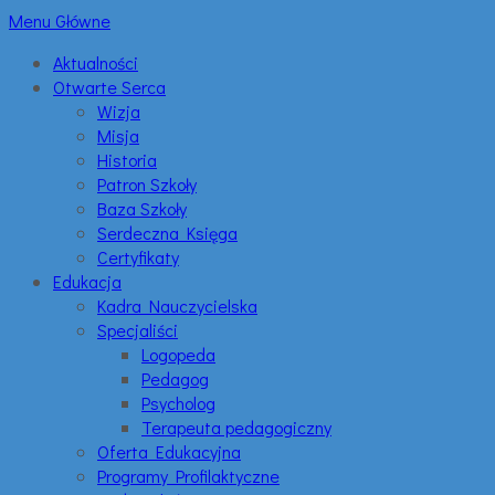
Menu Główne
Aktualności
Otwarte Serca
Wizja
Misja
Historia
Patron Szkoły
Baza Szkoły
Serdeczna Księga
Certyfikaty
Edukacja
Kadra Nauczycielska
Specjaliści
Logopeda
Pedagog
Psycholog
Terapeuta pedagogiczny
Oferta Edukacyjna
Programy Profilaktyczne