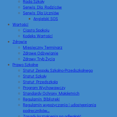
Rada Szkoły
Serwis Dla Rodziców
Serwis Dla Uczniów
Angielski SOS
Wartości
Ciasto Spokoju
Kodeks Wartości
Zdrowie
Miesięczny Terminarz
Zdrowe Odżywianie
Zdrowy Tryb Życia
Prawo Szkolne
Statut Zespołu Szkolno-Przedszkolnego
Statut Szkoły
Statut Przedszkola
Program Wychowawczy
Standardy Ochrony Małoletnich
Regulamin Biblioteki
Regulamin wypożyczania i udostępniania
podręczników…
Zasady kształcenia na odległość