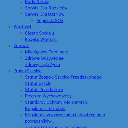
Rada Szkoły
Serwis Dla Rodziców
Serwis Dla Uczniów
Angielski SOS
Wartości
Ciasto Spokoju
Kodeks Wartości
Zdrowie
Miesięczny Terminarz
Zdrowe Odżywianie
Zdrowy Tryb Życia
Prawo Szkolne
Statut Zespołu Szkolno-Przedszkolnego
Statut Szkoły
Statut Przedszkola
Program Wychowawczy
Standardy Ochrony Małoletnich
Regulamin Biblioteki
Regulamin wypożyczania i udostępniania
podręczników…
Zasady kształcenia na odległość