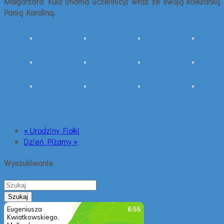
Małgorzata Kula (mama uczennicy) wraz ze swoją koleżanką
Panią Karoliną.
« Urodziny Fiołki
Dzień Piżamy »
Wyszukiwanie