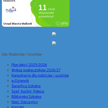
Dla Rodziców i Uczniów
Plan lekcji 2025/2026
Wykaz podręczników 2026/27
Konsultacje dla rodziców i uczniów
e-Dziennik
Świetlica Szkolna
Szef Kuchni Poleca
Biblioteka Szkolna
Nasi Darczyńcy
Kontakt