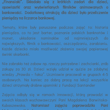
„Finansiaki”. Składała się z krótkich zadań dla dzieci,
opowiastki oraz wyświetlanych filmików animowanych o
bankowości. Dodatkową atrakcją dla dzieci było przeliczenie
pieniędzy na liczarce bankowej.
Tematy, które były poruszane podczas zajęć to: historia
pieniądza, co to jest barter, poznanie polskich banknotów i
monet, układanie nominałów od najmniejszych do
największych, filmik o bankowości, oszczędzaniu, zarabianiu.
Każde dziecko miało możliwość złożenia swojej papierowej
świnki skarbonki.
Nie zabrakło też zabaw np. rzeczy potrzebne i zachcianki, zrób
zakupy za 30 zł. Dzieci wzięły udział w quizie ze zdobytej
wiedzy „Prawda – fałsz”. Uczniowie pracowali w grupach 4-5
osobowych. Na koniec za dobrą pracę na lekcji wszystkie
dzieci otrzymały drobne upominki z Fundacji Santander
Zajęcia odbyły się w ramach innowacji, którą prowadzi w
swoich klasach wychowawczyni Pani Magdalena Barwińska-
Kubaszewska.
Natomiast zajęcia poprowadziła Pani