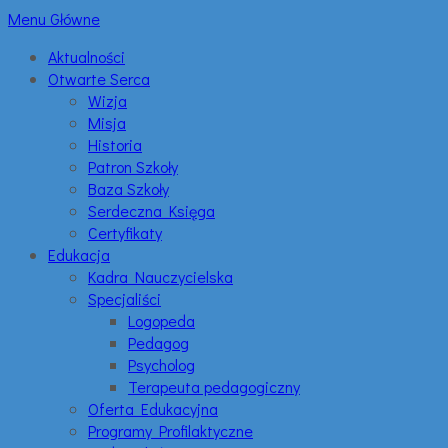
Menu Główne
Aktualności
Otwarte Serca
Wizja
Misja
Historia
Patron Szkoły
Baza Szkoły
Serdeczna Księga
Certyfikaty
Edukacja
Kadra Nauczycielska
Specjaliści
Logopeda
Pedagog
Psycholog
Terapeuta pedagogiczny
Oferta Edukacyjna
Programy Profilaktyczne