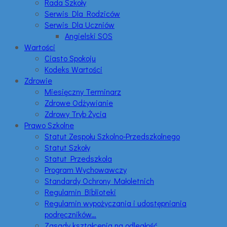
Rada Szkoły
Serwis Dla Rodziców
Serwis Dla Uczniów
Angielski SOS
Wartości
Ciasto Spokoju
Kodeks Wartości
Zdrowie
Miesięczny Terminarz
Zdrowe Odżywianie
Zdrowy Tryb Życia
Prawo Szkolne
Statut Zespołu Szkolno-Przedszkolnego
Statut Szkoły
Statut Przedszkola
Program Wychowawczy
Standardy Ochrony Małoletnich
Regulamin Biblioteki
Regulamin wypożyczania i udostępniania
podręczników…
Zasady kształcenia na odległość