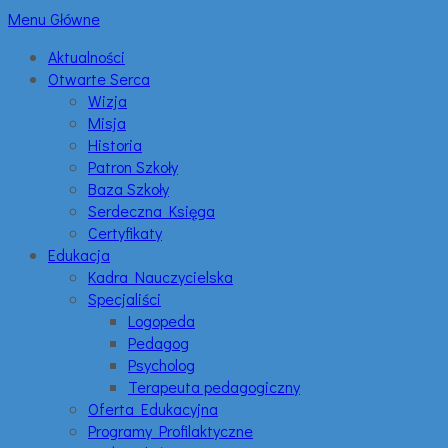
Menu Główne
Aktualności
Otwarte Serca
Wizja
Misja
Historia
Patron Szkoły
Baza Szkoły
Serdeczna Księga
Certyfikaty
Edukacja
Kadra Nauczycielska
Specjaliści
Logopeda
Pedagog
Psycholog
Terapeuta pedagogiczny
Oferta Edukacyjna
Programy Profilaktyczne