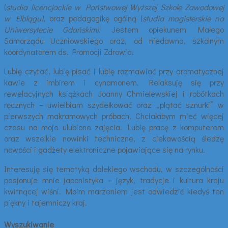
(
studia licencjackie w Państwowej Wyższej Szkole Zawodowej
w Elblągu)
, oraz pedagogikę ogólną (
studia magisterskie na
Uniwersytecie Gdańskim)
. Jestem opiekunem Małego
Samorządu Uczniowskiego oraz, od niedawna, szkolnym
koordynatorem ds. Promocji Zdrowia.
Lubię czytać, lubię pisać i lubię rozmawiać przy aromatycznej
kawie z imbirem i cynamonem. Relaksuję się przy
rewelacyjnych książkach Joanny Chmielewskiej i robótkach
ręcznych – uwielbiam szydełkować oraz „plątać sznurki” w
pierwszych makramowych próbach. Chciałabym mieć więcej
czasu na moje ulubione zajęcia. Lubię pracę z komputerem
oraz wszelkie nowinki techniczne, z ciekawością śledzę
nowości i gadżety elektroniczne pojawiające się na rynku.
Interesuję się tematyką dalekiego wschodu, w szczególności
pasjonuje mnie japonistyka – język, tradycje i kultura kraju
kwitnącej wiśni. Moim marzeniem jest odwiedzić kiedyś ten
piękny i tajemniczy kraj.
Wyszukiwanie