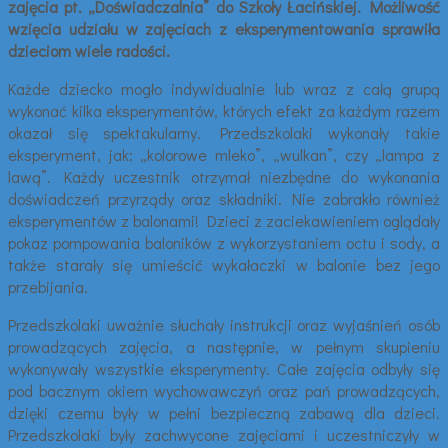
zajęcia pt. „Doświadczalnia” do Szkoły Łacińskiej. Możliwość
wzięcia udziału w zajęciach z eksperymentowania sprawiła
dzieciom wiele radości.
Każde dziecko mogło indywidualnie lub wraz z całą grupą
wykonać kilka eksperymentów, których efekt za każdym razem
okazał się spektakularny. Przedszkolaki wykonały takie
eksperyment, jak: „kolorowe mleko”, „wulkan”, czy „lampa z
lawą”. Każdy uczestnik otrzymał niezbędne do wykonania
doświadczeń przyrządy oraz składniki. Nie zabrakło również
eksperymentów z balonami! Dzieci z zaciekawieniem oglądały
pokaz pompowania baloników z wykorzystaniem octu i sody, a
także starały się umieścić wykałaczki w balonie bez jego
przebijania.
Przedszkolaki uważnie słuchały instrukcji oraz wyjaśnień osób
prowadzących zajęcia, a następnie, w pełnym skupieniu
wykonywały wszystkie eksperymenty. Całe zajęcia odbyły się
pod bacznym okiem wychowawczyń oraz pań prowadzących,
dzięki czemu były w pełni bezpieczną zabawą dla dzieci.
Przedszkolaki były zachwycone zajęciami i uczestniczyły w