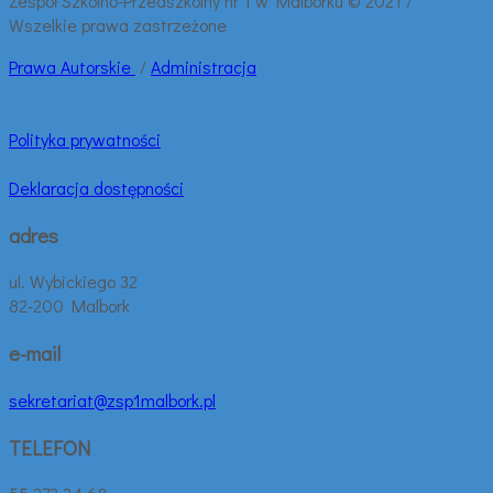
Zespół Szkolno-Przedszkolny nr 1 w Malborku © 2021 /
Wszelkie prawa zastrzeżone
Prawa
Autorskie
/
Administracja
Polityka prywatności
Deklaracja dostępności
adres
ul. Wybickiego 32
82-200 Malbork
e-mail
sekretariat@zsp1malbork.pl
TELEFON