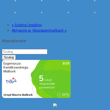
« Szóste Urodziny
Aktywnie w Niezapominajkach »
Wyszukiwanie