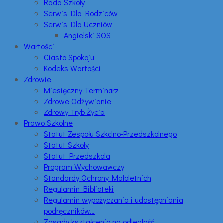
Rada Szkoły
Serwis Dla Rodziców
Serwis Dla Uczniów
Angielski SOS
Wartości
Ciasto Spokoju
Kodeks Wartości
Zdrowie
Miesięczny Terminarz
Zdrowe Odżywianie
Zdrowy Tryb Życia
Prawo Szkolne
Statut Zespołu Szkolno-Przedszkolnego
Statut Szkoły
Statut Przedszkola
Program Wychowawczy
Standardy Ochrony Małoletnich
Regulamin Biblioteki
Regulamin wypożyczania i udostępniania
podręczników…
Zasady kształcenia na odległość