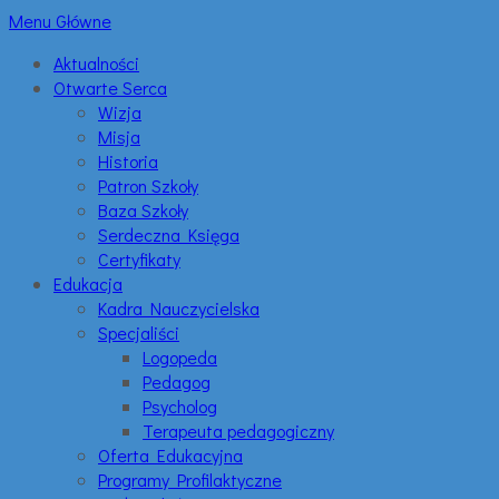
Menu Główne
Aktualności
Otwarte Serca
Wizja
Misja
Historia
Patron Szkoły
Baza Szkoły
Serdeczna Księga
Certyfikaty
Edukacja
Kadra Nauczycielska
Specjaliści
Logopeda
Pedagog
Psycholog
Terapeuta pedagogiczny
Oferta Edukacyjna
Programy Profilaktyczne