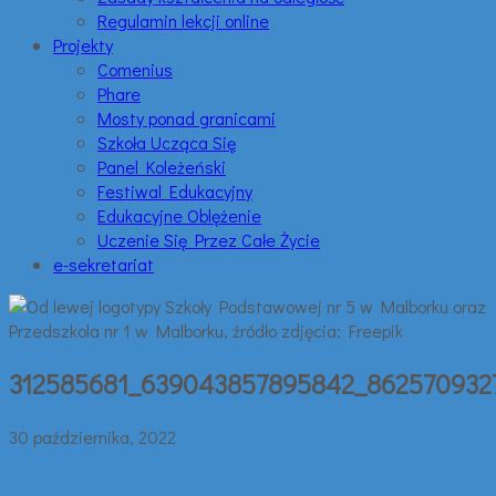
Regulamin lekcji online
Projekty
Comenius
Phare
Mosty ponad granicami
Szkoła Ucząca Się
Panel Koleżeński
Festiwal Edukacyjny
Edukacyjne Oblężenie
Uczenie Się Przez Całe Życie
e-sekretariat
312585681_639043857895842_862570932
30 października, 2022