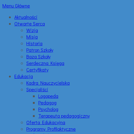
Menu Główne
Aktualności
Otwarte Serca
Wizja
Misja
Historia
Patron Szkoły
Baza Szkoły
Serdeczna Księga
Certyfikaty
Edukacja
Kadra Nauczycielska
Specjaliści
Logopeda
Pedagog
Psycholog
Terapeuta pedagogiczny
Oferta Edukacyjna
Programy Profilaktyczne