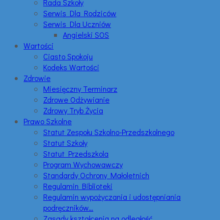
Rada Szkoły
Serwis Dla Rodziców
Serwis Dla Uczniów
Angielski SOS
Wartości
Ciasto Spokoju
Kodeks Wartości
Zdrowie
Miesięczny Terminarz
Zdrowe Odżywianie
Zdrowy Tryb Życia
Prawo Szkolne
Statut Zespołu Szkolno-Przedszkolnego
Statut Szkoły
Statut Przedszkola
Program Wychowawczy
Standardy Ochrony Małoletnich
Regulamin Biblioteki
Regulamin wypożyczania i udostępniania
podręczników…
Zasady kształcenia na odległość