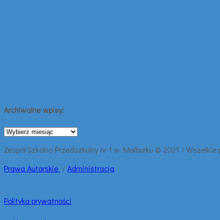
Archiwalne wpisy:
Archiwalne
wpisy:
Zespół Szkolno-Przedszkolny nr 1 w Malborku © 2021 / Wszelkie
Prawa
Autorskie
/
Administracja
Polityka prywatności