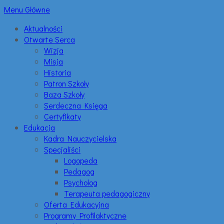
Menu Główne
Aktualności
Otwarte Serca
Wizja
Misja
Historia
Patron Szkoły
Baza Szkoły
Serdeczna Księga
Certyfikaty
Edukacja
Kadra Nauczycielska
Specjaliści
Logopeda
Pedagog
Psycholog
Terapeuta pedagogiczny
Oferta Edukacyjna
Programy Profilaktyczne