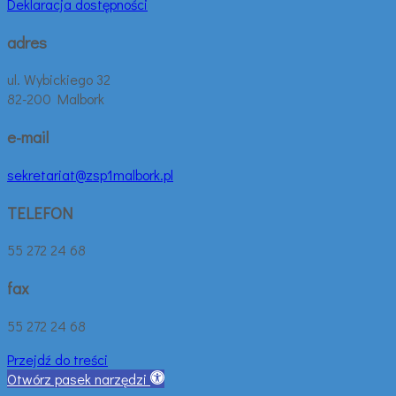
Deklaracja dostępności
adres
ul. Wybickiego 32
82-200 Malbork
e-mail
sekretariat@zsp1malbork.pl
TELEFON
55 272 24 68
fax
55 272 24 68
Przejdź do treści
Otwórz pasek narzędzi