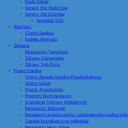
Rada Szkoły
Serwis Dla Rodziców
Serwis Dla Uczniów
Angielski SOS
Wartości
Ciasto Spokoju
Kodeks Wartości
Zdrowie
Miesięczny Terminarz
Zdrowe Odżywianie
Zdrowy Tryb Życia
Prawo Szkolne
Statut Zespołu Szkolno-Przedszkolnego
Statut Szkoły
Statut Przedszkola
Program Wychowawczy
Standardy Ochrony Małoletnich
Regulamin Biblioteki
Regulamin wypożyczania i udostępniania podręczni
Zasady kształcenia na odległość
Regulamin lekcji online