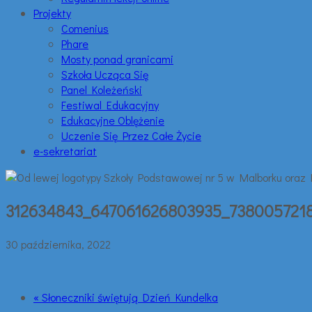
Projekty
Comenius
Phare
Mosty ponad granicami
Szkoła Ucząca Się
Panel Koleżeński
Festiwal Edukacyjny
Edukacyjne Oblężenie
Uczenie Się Przez Całe Życie
e-sekretariat
312634843_647061626803935_738005721
30 października, 2022
« Słoneczniki świętują Dzień Kundelka