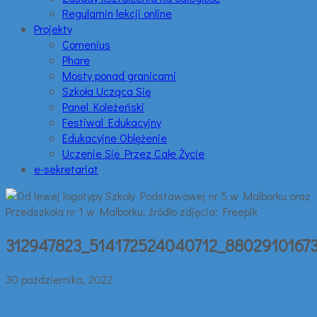
Regulamin lekcji online
Projekty
Comenius
Phare
Mosty ponad granicami
Szkoła Ucząca Się
Panel Koleżeński
Festiwal Edukacyjny
Edukacyjne Oblężenie
Uczenie Się Przez Całe Życie
e-sekretariat
312947823_514172524040712_8802910167
30 października, 2022