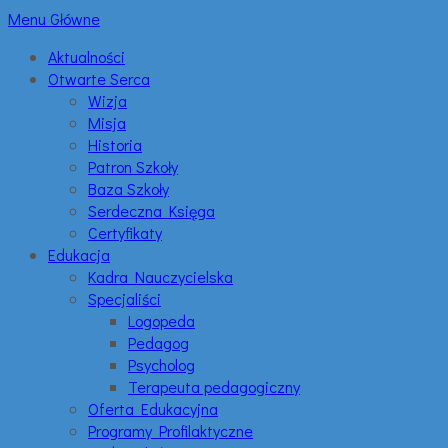
Menu Główne
Aktualności
Otwarte Serca
Wizja
Misja
Historia
Patron Szkoły
Baza Szkoły
Serdeczna Księga
Certyfikaty
Edukacja
Kadra Nauczycielska
Specjaliści
Logopeda
Pedagog
Psycholog
Terapeuta pedagogiczny
Oferta Edukacyjna
Programy Profilaktyczne