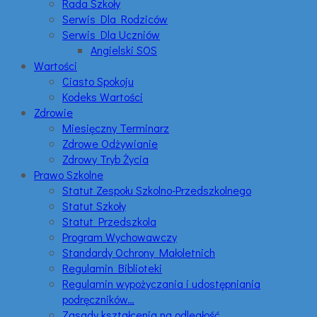
Rada Szkoły
Serwis Dla Rodziców
Serwis Dla Uczniów
Angielski SOS
Wartości
Ciasto Spokoju
Kodeks Wartości
Zdrowie
Miesięczny Terminarz
Zdrowe Odżywianie
Zdrowy Tryb Życia
Prawo Szkolne
Statut Zespołu Szkolno-Przedszkolnego
Statut Szkoły
Statut Przedszkola
Program Wychowawczy
Standardy Ochrony Małoletnich
Regulamin Biblioteki
Regulamin wypożyczania i udostępniania
podręczników…
Zasady kształcenia na odległość