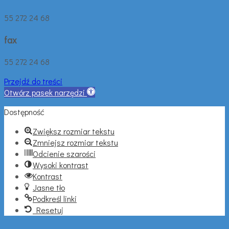
55 272 24 68
fax
55 272 24 68
Przejdź do treści
Otwórz pasek narzędzi
Dostępność
Zwiększ rozmiar tekstu
Zmniejsz rozmiar tekstu
Odcienie szarości
Wysoki kontrast
Kontrast
Jasne tło
Podkreśl linki
Resetuj