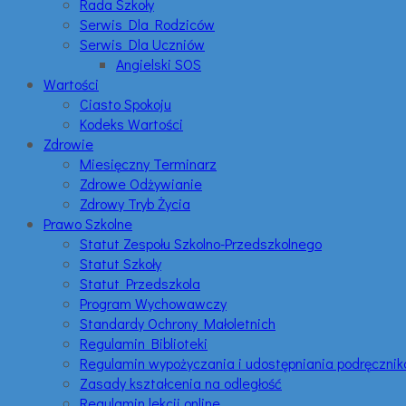
Rada Szkoły
Serwis Dla Rodziców
Serwis Dla Uczniów
Angielski SOS
Wartości
Ciasto Spokoju
Kodeks Wartości
Zdrowie
Miesięczny Terminarz
Zdrowe Odżywianie
Zdrowy Tryb Życia
Prawo Szkolne
Statut Zespołu Szkolno-Przedszkolnego
Statut Szkoły
Statut Przedszkola
Program Wychowawczy
Standardy Ochrony Małoletnich
Regulamin Biblioteki
Regulamin wypożyczania i udostępniania podręczni
Zasady kształcenia na odległość
Regulamin lekcji online