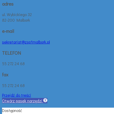
adres
ul. Wybickiego 32
82-200 Malbork
e-mail
sekretariat@zsp1malbork.pl
TELEFON
55 272 24 68
fax
55 272 24 68
Przejdź do treści
Otwórz pasek narzędzi
Dostępność