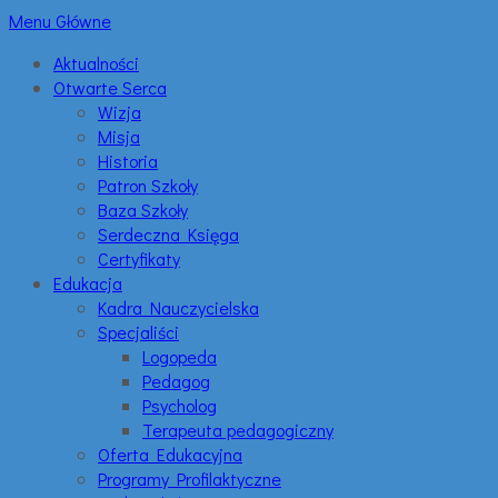
Menu Główne
Aktualności
Otwarte Serca
Wizja
Misja
Historia
Patron Szkoły
Baza Szkoły
Serdeczna Księga
Certyfikaty
Edukacja
Kadra Nauczycielska
Specjaliści
Logopeda
Pedagog
Psycholog
Terapeuta pedagogiczny
Oferta Edukacyjna
Programy Profilaktyczne