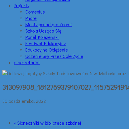
Projekty
Comenius
Phare
Mosty ponad granicami
Szkoła Ucząca Się
Panel Koleżeński
Festiwal Edukacyjny
Edukacyjne Oblężenie
Uczenie Się Przez Całe Życie
e-sekretariat
313097908_1812769379107027_1157529191
30 października, 2022
« Słoneczniki w bibliotece szkolnej