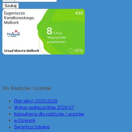
Dla Rodziców i Uczniów
Plan lekcji 2025/2026
Wykaz podręczników 2026/27
Konsultacje dla rodziców i uczniów
e-Dziennik
Świetlica Szkolna