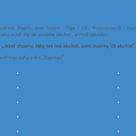
akiem Zippim, oraz losami Tiga i Lili. Rozpoznawali i nazywa
niu uczyli się jak uważnie słuchać, w myśl zasady :
„Jeżeli chcemy, żeby inni nas słuchali, sami musimy ich słuchać”
ywatnego patyczaka „Zippiego”