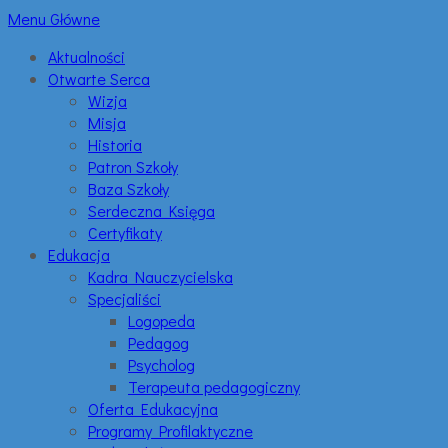
Menu Główne
Aktualności
Otwarte Serca
Wizja
Misja
Historia
Patron Szkoły
Baza Szkoły
Serdeczna Księga
Certyfikaty
Edukacja
Kadra Nauczycielska
Specjaliści
Logopeda
Pedagog
Psycholog
Terapeuta pedagogiczny
Oferta Edukacyjna
Programy Profilaktyczne