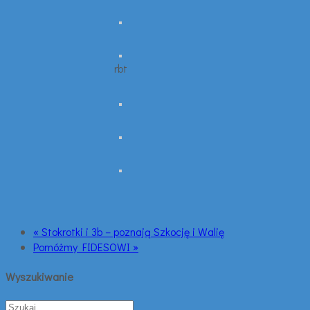
rbt
« Stokrotki i 3b – poznają Szkocję i Walię
Pomóżmy FIDESOWI »
Wyszukiwanie