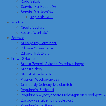
Rada Szkoły
Serwis Dla Rodziców
Serwis Dla Uczniów
Angielski SOS
Wartości
Ciasto Spokoju
Kodeks Wartości
Zdrowie
Miesięczny Terminarz
Zdrowe Odżywianie
Zdrowy Tryb Życia
Prawo Szkolne
Statut Zespołu Szkolno-Przedszkolnego
Statut Szkoły
Statut Przedszkola
Program Wychowawczy
Standardy Ochrony Małoletnich
Regulamin Biblioteki
Regulamin wypożyczania i udostępniania podręczni
Zasady kształcenia na odległość
Regulamin lekcji online