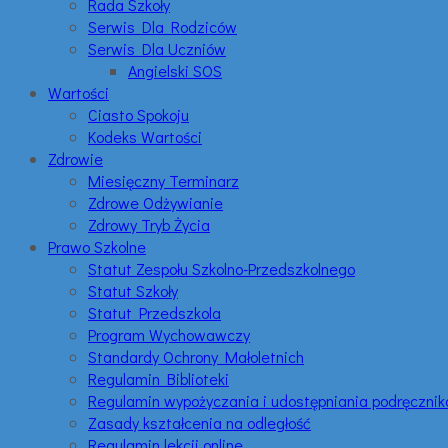
Rada Szkoły
Serwis Dla Rodziców
Serwis Dla Uczniów
Angielski SOS
Wartości
Ciasto Spokoju
Kodeks Wartości
Zdrowie
Miesięczny Terminarz
Zdrowe Odżywianie
Zdrowy Tryb Życia
Prawo Szkolne
Statut Zespołu Szkolno-Przedszkolnego
Statut Szkoły
Statut Przedszkola
Program Wychowawczy
Standardy Ochrony Małoletnich
Regulamin Biblioteki
Regulamin wypożyczania i udostępniania podręczni
Zasady kształcenia na odległość
Regulamin lekcji online