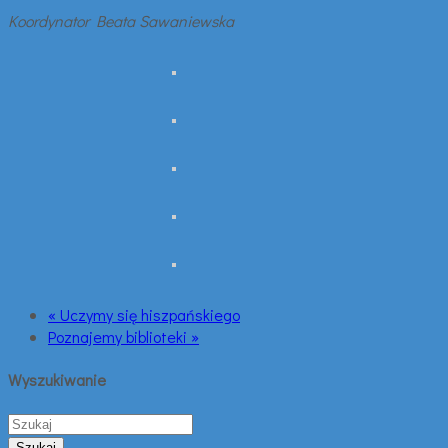
Koordynator Beata Sawaniewska
« Uczymy się hiszpańskiego
Poznajemy biblioteki »
Wyszukiwanie