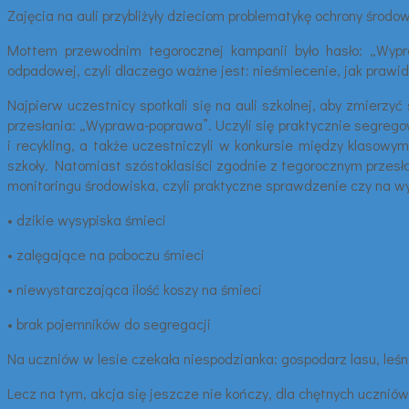
Zajęcia na auli przybliżyły dzieciom problematykę ochrony środ
Mottem przewodnim tegorocznej kampanii było hasło: „Wypra
odpadowej, czyli dlaczego ważne jest: nieśmiecenie, jak prawid
Najpierw uczestnicy spotkali się na auli szkolnej, aby zmierzy
przesłania: „Wyprawa-poprawa”. Uczyli się praktycznie segrego
i recykling, a także uczestniczyli w konkursie między klasow
szkoły. Natomiast szóstoklasiści zgodnie z tegorocznym przesł
monitoringu środowiska, czyli praktyczne sprawdzenie czy na wy
• dzikie wysypiska śmieci
• zalęgające na poboczu śmieci
• niewystarczająca ilość koszy na śmieci
• brak pojemników do segregacji
Na uczniów w lesie czekała niespodzianka: gospodarz lasu, leś
Lecz na tym, akcja się jeszcze nie kończy, dla chętnych uczniów