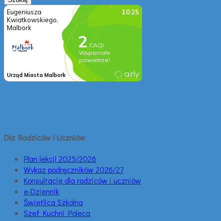
Dla Rodziców i Uczniów
Plan lekcji 2025/2026
Wykaz podręczników 2026/27
Konsultacje dla rodziców i uczniów
e-Dziennik
Świetlica Szkolna
Szef Kuchni Poleca