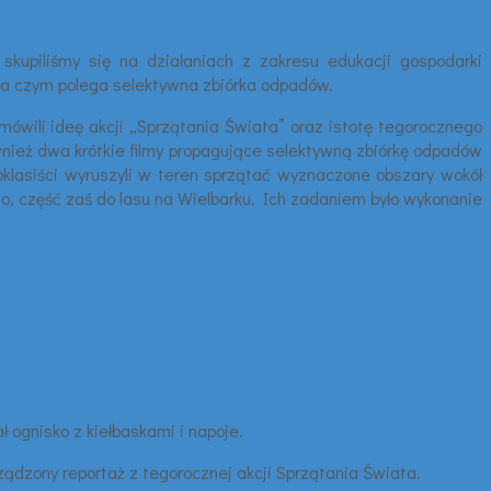
kupiliśmy się na działaniach z zakresu edukacji gospodarki
 na czym polega selektywna zbiórka odpadów.
omówili ideę akcji „Sprzątania Świata” oraz istotę tegorocznego
wnież dwa krótkie filmy propagujące selektywną zbiórkę odpadów
oklasiści wyruszyli w teren sprzątać wyznaczone obszary wokół
o, część zaś do lasu na Wielbarku. Ich zadaniem było wykonanie
 ognisko z kiełbaskami i napoje.
rządzony reportaż z tegorocznej akcji Sprzątania Świata.