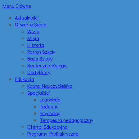
Menu Główne
Aktualności
Otwarte Serca
Wizja
Misja
Historia
Patron Szkoły
Baza Szkoły
Serdeczna Księga
Certyfikaty
Edukacja
Kadra Nauczycielska
Specjaliści
Logopeda
Pedagog
Psycholog
Terapeuta pedagogiczny
Oferta Edukacyjna
Programy Profilaktyczne