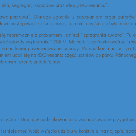
owiska, segregacji odpadów oraz ideę „rEKOnesansu”.
wa-poprawa”. Dlatego zgodnie z przesłaniem organizatorów s
łowo postępować ze śmieciami, co robić, aby śmieci było mniej i
ć się teoretycznie z problemem „śmieci i sprzątania świata”. Tu 
wać odpady wg instrukcji ZGKiM Malbork. Uczniowie obejrzeli ró
ym na najlepiej posegregowane odpady. Po spotkaniu na auli piąt
aniem udali się na rEKOnesans: część uczniów do parku Północneg
branym terenie znajdują się:
niczy Artur Braun, w podziękowaniu za zaangażowanie przygotował
 istnieje możliwość wzięcia udziału w konkursie, na najlepiej spo