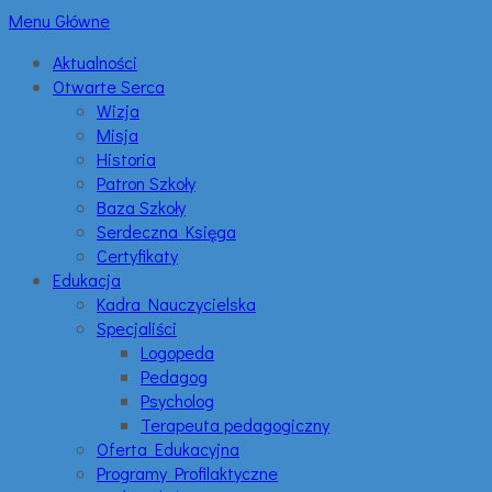
Menu Główne
Aktualności
Otwarte Serca
Wizja
Misja
Historia
Patron Szkoły
Baza Szkoły
Serdeczna Księga
Certyfikaty
Edukacja
Kadra Nauczycielska
Specjaliści
Logopeda
Pedagog
Psycholog
Terapeuta pedagogiczny
Oferta Edukacyjna
Programy Profilaktyczne