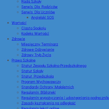
Rada Szkoły
Serwis Dla Rodziców
Serwis Dla Uczniów
Angielski SOS
Wartości
Ciasto Spokoju
Kodeks Wartości
Zdrowie
Miesięczny Terminarz
Zdrowe Odżywianie
Zdrowy Tryb Życia
Prawo Szkolne
Statut Zespołu Szkolno-Przedszkolnego
Statut Szkoły
Statut Przedszkola
Program Wychowawczy
Standardy Ochrony Małoletnich
Regulamin Biblioteki
Regulamin wypożyczania i udostępniania podręczni
Zasady kształcenia na odległość
Regulamin lekcji online