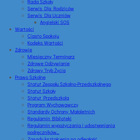
Rada Szkoły
Serwis Dla Rodziców
Serwis Dla Uczniów
Angielski SOS
Wartości
Ciasto Spokoju
Kodeks Wartości
Zdrowie
Miesięczny Terminarz
Zdrowe Odżywianie
Zdrowy Tryb Życia
Prawo Szkolne
Statut Zespołu Szkolno-Przedszkolnego
Statut Szkoły
Statut Przedszkola
Program Wychowawczy
Standardy Ochrony Małoletnich
Regulamin Biblioteki
Regulamin wypożyczania i udostępniania
podręczników…
Zasady kształcenia na odległość