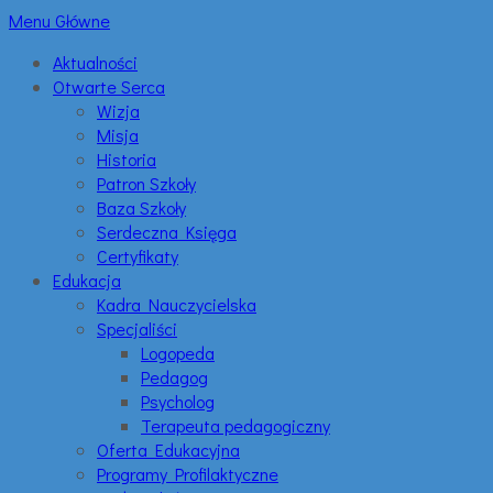
Menu Główne
Aktualności
Otwarte Serca
Wizja
Misja
Historia
Patron Szkoły
Baza Szkoły
Serdeczna Księga
Certyfikaty
Edukacja
Kadra Nauczycielska
Specjaliści
Logopeda
Pedagog
Psycholog
Terapeuta pedagogiczny
Oferta Edukacyjna
Programy Profilaktyczne