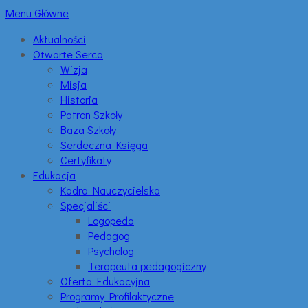
Menu Główne
Aktualności
Otwarte Serca
Wizja
Misja
Historia
Patron Szkoły
Baza Szkoły
Serdeczna Księga
Certyfikaty
Edukacja
Kadra Nauczycielska
Specjaliści
Logopeda
Pedagog
Psycholog
Terapeuta pedagogiczny
Oferta Edukacyjna
Programy Profilaktyczne