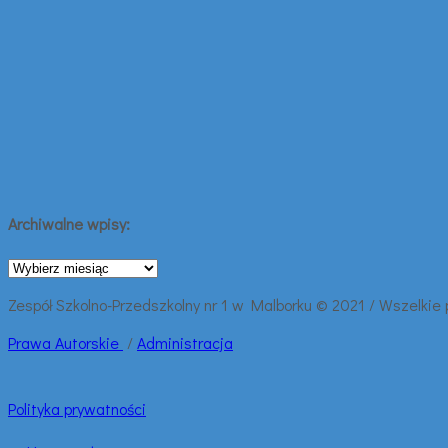
Archiwalne wpisy:
Archiwalne
wpisy:
Zespół Szkolno-Przedszkolny nr 1 w Malborku © 2021 / Wszelkie
Prawa
Autorskie
/
Administracja
Polityka prywatności