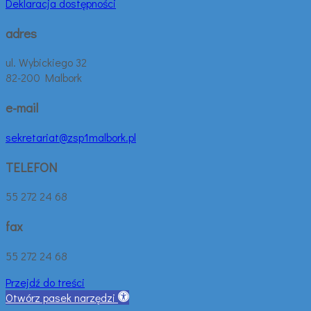
Deklaracja dostępności
adres
ul. Wybickiego 32
82-200 Malbork
e-mail
sekretariat@zsp1malbork.pl
TELEFON
55 272 24 68
fax
55 272 24 68
Przejdź do treści
Otwórz pasek narzędzi