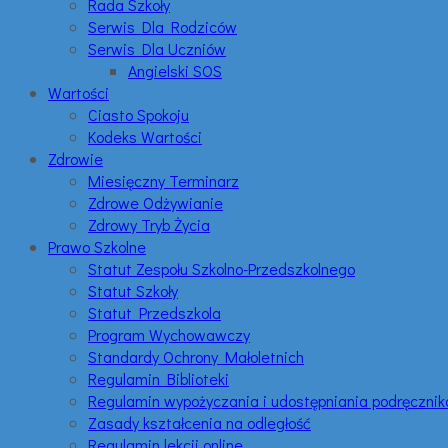
Rada Szkoły
Serwis Dla Rodziców
Serwis Dla Uczniów
Angielski SOS
Wartości
Ciasto Spokoju
Kodeks Wartości
Zdrowie
Miesięczny Terminarz
Zdrowe Odżywianie
Zdrowy Tryb Życia
Prawo Szkolne
Statut Zespołu Szkolno-Przedszkolnego
Statut Szkoły
Statut Przedszkola
Program Wychowawczy
Standardy Ochrony Małoletnich
Regulamin Biblioteki
Regulamin wypożyczania i udostępniania podręczni
Zasady kształcenia na odległość
Regulamin lekcji online