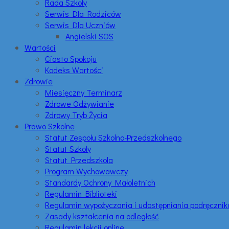
Rada Szkoły
Serwis Dla Rodziców
Serwis Dla Uczniów
Angielski SOS
Wartości
Ciasto Spokoju
Kodeks Wartości
Zdrowie
Miesięczny Terminarz
Zdrowe Odżywianie
Zdrowy Tryb Życia
Prawo Szkolne
Statut Zespołu Szkolno-Przedszkolnego
Statut Szkoły
Statut Przedszkola
Program Wychowawczy
Standardy Ochrony Małoletnich
Regulamin Biblioteki
Regulamin wypożyczania i udostępniania podręczni
Zasady kształcenia na odległość
Regulamin lekcji online