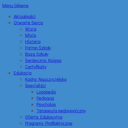
Menu Główne
Aktualności
Otwarte Serca
Wizja
Misja
Historia
Patron Szkoły
Baza Szkoły
Serdeczna Księga
Certyfikaty
Edukacja
Kadra Nauczycielska
Specjaliści
Logopeda
Pedagog
Psycholog
Terapeuta pedagogiczny
Oferta Edukacyjna
Programy Profilaktyczne