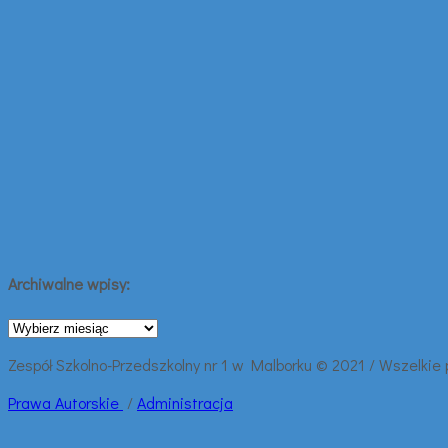
Archiwalne wpisy:
Archiwalne
wpisy:
Zespół Szkolno-Przedszkolny nr 1 w Malborku © 2021 / Wszelkie
Prawa
Autorskie
/
Administracja