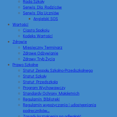
Rada Szkoły
Serwis Dla Rodziców
Serwis Dla Uczniów
Angielski SOS
Wartości
Ciasto Spokoju
Kodeks Wartości
Zdrowie
Miesięczny Terminarz
Zdrowe Odżywianie
Zdrowy Tryb Życia
Prawo Szkolne
Statut Zespołu Szkolno-Przedszkolnego
Statut Szkoły
Statut Przedszkola
Program Wychowawczy
Standardy Ochrony Małoletnich
Regulamin Biblioteki
Regulamin wypożyczania i udostępniania
podręczników…
Zasady kształcenia na odległość