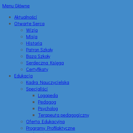
Menu Główne
Aktualności
Otwarte Serca
Wizja
Misja
Historia
Patron Szkoły
Baza Szkoły
Serdeczna Księga
Certyfikaty
Edukacja
Kadra Nauczycielska
Specjaliści
Logopeda
Pedagog
Psycholog
Terapeuta pedagogiczny
Oferta Edukacyjna
Programy Profilaktyczne