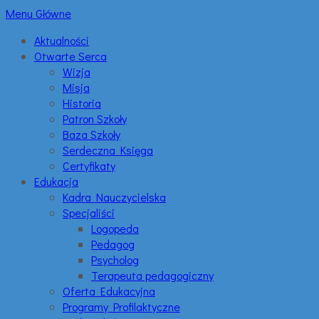
Menu Główne
Aktualności
Otwarte Serca
Wizja
Misja
Historia
Patron Szkoły
Baza Szkoły
Serdeczna Księga
Certyfikaty
Edukacja
Kadra Nauczycielska
Specjaliści
Logopeda
Pedagog
Psycholog
Terapeuta pedagogiczny
Oferta Edukacyjna
Programy Profilaktyczne