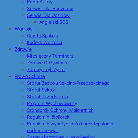
Rada Szkoły
Serwis Dla Rodziców
Serwis Dla Uczniów
Angielski SOS
Wartości
Ciasto Spokoju
Kodeks Wartości
Zdrowie
Miesięczny Terminarz
Zdrowe Odżywianie
Zdrowy Tryb Życia
Prawo Szkolne
Statut Zespołu Szkolno-Przedszkolnego
Statut Szkoły
Statut Przedszkola
Program Wychowawczy
Standardy Ochrony Małoletnich
Regulamin Biblioteki
Regulamin wypożyczania i udostępniania
podręczników…
Zasady kształcenia na odległość