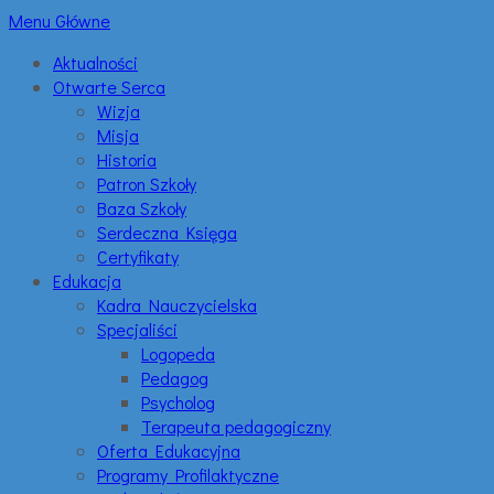
Menu Główne
Aktualności
Otwarte Serca
Wizja
Misja
Historia
Patron Szkoły
Baza Szkoły
Serdeczna Księga
Certyfikaty
Edukacja
Kadra Nauczycielska
Specjaliści
Logopeda
Pedagog
Psycholog
Terapeuta pedagogiczny
Oferta Edukacyjna
Programy Profilaktyczne