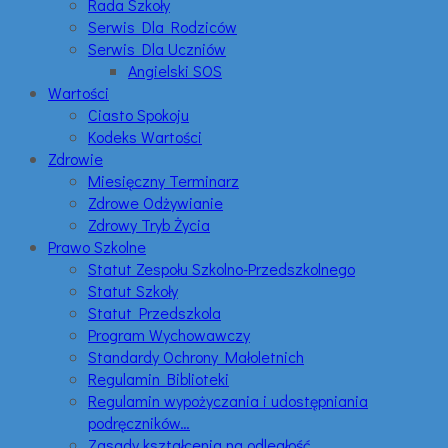
Rada Szkoły
Serwis Dla Rodziców
Serwis Dla Uczniów
Angielski SOS
Wartości
Ciasto Spokoju
Kodeks Wartości
Zdrowie
Miesięczny Terminarz
Zdrowe Odżywianie
Zdrowy Tryb Życia
Prawo Szkolne
Statut Zespołu Szkolno-Przedszkolnego
Statut Szkoły
Statut Przedszkola
Program Wychowawczy
Standardy Ochrony Małoletnich
Regulamin Biblioteki
Regulamin wypożyczania i udostępniania
podręczników…
Zasady kształcenia na odległość