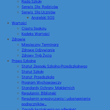
Rada Szkoły
Serwis Dla Rodziców
Serwis Dla Uczniów
Angielski SOS
Wartości
Ciasto Spokoju
Kodeks Wartości
Zdrowie
Miesięczny Terminarz
Zdrowe Odżywianie
Zdrowy Tryb Życia
Prawo Szkolne
Statut Zespołu Szkolno-Przedszkolnego
Statut Szkoły
Statut Przedszkola
Program Wychowawczy
Standardy Ochrony Małoletnich
Regulamin Biblioteki
Regulamin wypożyczania i udostępniania
podręczników…
Zasady kształcenia na odległość