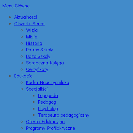
Menu Główne
Aktualności
Otwarte Serca
Wizja
Misja
Historia
Patron Szkoły
Baza Szkoły
Serdeczna Księga
Certyfikaty
Edukacja
Kadra Nauczycielska
Specjaliści
Logopeda
Pedagog
Psycholog
Terapeuta pedagogiczny
Oferta Edukacyjna
Programy Profilaktyczne