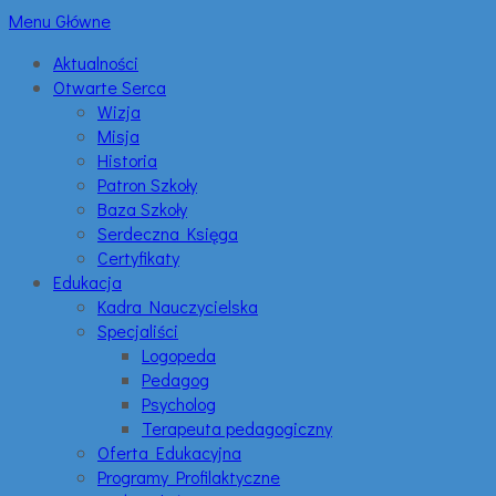
Menu Główne
Aktualności
Otwarte Serca
Wizja
Misja
Historia
Patron Szkoły
Baza Szkoły
Serdeczna Księga
Certyfikaty
Edukacja
Kadra Nauczycielska
Specjaliści
Logopeda
Pedagog
Psycholog
Terapeuta pedagogiczny
Oferta Edukacyjna
Programy Profilaktyczne