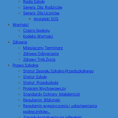
Rada Szkoły
Serwis Dla Rodziców
Serwis Dla Uczniów
Angielski SOS
Wartości
Ciasto Spokoju
Kodeks Wartości
Zdrowie
Miesięczny Terminarz
Zdrowe Odżywianie
Zdrowy Tryb Życia
Prawo Szkolne
Statut Zespołu Szkolno-Przedszkolnego
Statut Szkoły
Statut Przedszkola
Program Wychowawczy
Standardy Ochrony Małoletnich
Regulamin Biblioteki
Regulamin wypożyczania i udostępniania
podręczników…
Zasady kształcenia na odległość