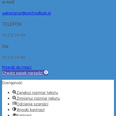
e-mail
sekretariat@zsp1malbork.pl
TELEFON
55 272 24 68
fax
55 272 24 68
Przejdź do treści
Otwórz pasek narzędzi
Dostępność
Zwiększ rozmiar tekstu
Zmniejsz rozmiar tekstu
Odcienie szarości
Wysoki kontrast
Kontrast