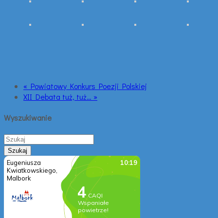
« Powiatowy Konkurs Poezji Polskiej
XII Debata tuż, tuż… »
Wyszukiwanie