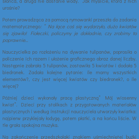
słońca, a druga nie dostanie wody. Jak myślicie, która z nich
urośnie?
Potem prowadząca za pomocą rymowanki przeszła do zadania
matematycznego
: ” Na łące coś się wydarzyło, dużo kwiatów
się zjawiło! Fiołeczki, policzymy je dokładnie, czy zrobimy to
poprawnie…
Nauczycielka po rozłożeniu na dywanie tulipanów, poprosiła o
policzenie ich razem i ułożenie graficznego obraz danej liczby.
Następnie zabrała 5 tulipanów, zostawiła 5 kwiatów i dodała 5
biedronek. Zadała kolejne pytanie: ile mamy wszystkich
elementów?, czy jest więcej kwiatów czy biedronek?, o ile
więcej?
Później dzieci wykonały pracę plastyczną” Mój wiosenny
kwiat”. Dzieci przy stolikach z przygotowanych materiałów
plastycznych i według instrukcji nauczyciela utworzyły kwiatka:
najpierw przyklejały łodygę, potem płatki, a na końcu liście. W
tle grała spokojna muzyka.
Na zakończenie przedszkolaki znakiem uśmiechniętej buźki