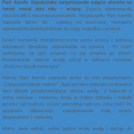
Pani Kamila Kapuścińska zorganizowała zajęcia otwarte na
temat nowej pory roku – wiosny.
Zajęcia obserwowały
nauczycielki z naszego przedszkola. Na początku Pani Kamila
zaprosiła dzieci do zabawy na powitanie, następnie
wprowadziła przedszkolaków do zajęć zagadką o wiośnie.
Dzieci wymieniły charakterystyczne cechy wiosny z pomocą
kolorowych obrazków, odpowiadały na pytania : Po czym
poznajemy, że jest wiosna? Co się zmienia po zimie?
Przedszkolaki chętnie wzięły udział w zabawie ruchowej
„Budzimy się jak zwierzęta”.
Później Pani Kamila zaprosiła dzieci do mini eksperymentu
„Czego potrzebuje roślina?” Nauczycielka rozłożyła na dywanie
dwa obrazki przedstawiające: słońce, wodę, 2 kubeczki z
watą, nasiona – rzeżuchy, wodę w małym dzbanku i zadała
pytanie: jak myślicie, co jest potrzebne roślinom, żeby rosły? Po
uzyskaniu odpowiedzi, zaproponowała mały, prosty
eksperyment z rzeżuchą:
Mamy dwie roślinki, jedna będzie miała wodę i dostęp do