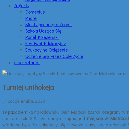
Projekty
Comenius
Phare
Mosty ponad granicami
Szkoła Ucząca Się
Panel Koleżeński
Festiwal Edukacyjny
Edukacyjne Oblężenie
Uczenie Się Przez Całe Życie
e-sekretariat
Turniej unihokeja
31 października, 2022
19 października na lodowisku Osir Malbork został rozegrany tur
nasza szkoła SP5 tym samym zajmując
I miejsce w Mistrzos
wiadomo było jak zakończy się finałowa klasyfikacja gdyż aż