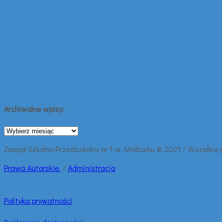
Archiwalne wpisy:
Archiwalne
wpisy:
Zespół Szkolno-Przedszkolny nr 1 w Malborku © 2021 / Wszelkie
Prawa
Autorskie
/
Administracja
Polityka prywatności