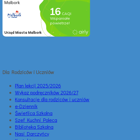
Dla Rodziców i Uczniów
Plan lekcji 2025/2026
Wykaz podręczników 2026/27
Konsultacje dla rodziców i uczniów
e-Dziennik
Świetlica Szkolna
Szef Kuchni Poleca
Biblioteka Szkolna
Nasi Darczyńcy