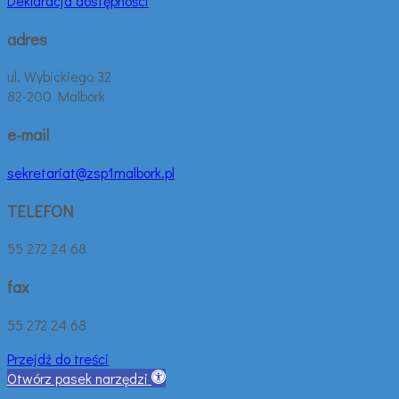
Deklaracja dostępności
adres
ul. Wybickiego 32
82-200 Malbork
e-mail
sekretariat@zsp1malbork.pl
TELEFON
55 272 24 68
fax
55 272 24 68
Przejdź do treści
Otwórz pasek narzędzi