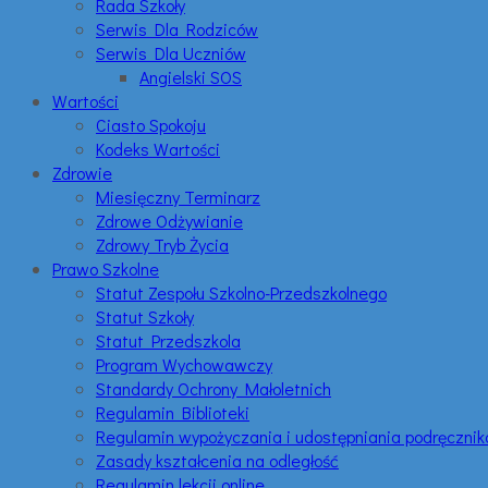
Rada Szkoły
Serwis Dla Rodziców
Serwis Dla Uczniów
Angielski SOS
Wartości
Ciasto Spokoju
Kodeks Wartości
Zdrowie
Miesięczny Terminarz
Zdrowe Odżywianie
Zdrowy Tryb Życia
Prawo Szkolne
Statut Zespołu Szkolno-Przedszkolnego
Statut Szkoły
Statut Przedszkola
Program Wychowawczy
Standardy Ochrony Małoletnich
Regulamin Biblioteki
Regulamin wypożyczania i udostępniania podręczni
Zasady kształcenia na odległość
Regulamin lekcji online