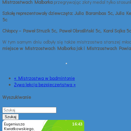
Mistrzostwach Malborka
przegrywając złoty medal tylko stosu
Szkołę reprezentowały dziewczęta: Julia Barambas 5c, Julia K
5c
Chłopcy – Paweł Struzik 5c, Paweł Obrośliński 5c, Karol Sojka
W tym samym dniu odbyły się także mistrzostwa starszej młod
miejsce w Mistrzostwach Malborka jak i Mistrzostwach Powia
« Mistrzostwa w badmintonie
Żywa lekcja bezpieczeństwa »
Wyszukiwanie