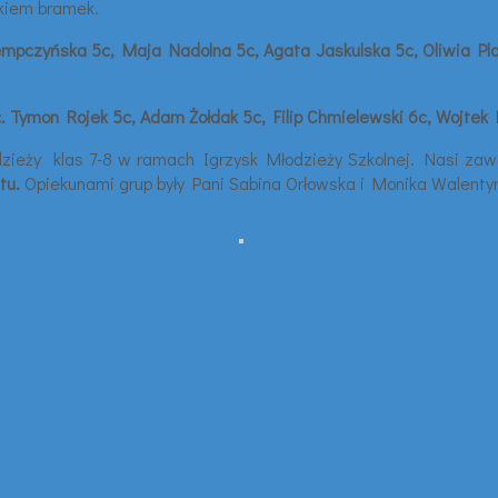
nkiem bramek.
empczyńska 5c, Maja Nadolna 5c, Agata Jaskulska 5c, Oliwia Pla
 5c. Tymon Rojek 5c, Adam Żołdak 5c, Filip Chmielewski 6c, Wojt
zieży klas 7-8 w ramach Igrzysk Młodzieży Szkolnej. Nasi zaw
tu.
Opiekunami grup były Pani Sabina Orłowska i Monika Walenty