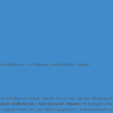
niej unihokeja w ramach Igrzysk Dzieci oraz Igrzysk Młodzieży Sz
twach Malborka jak i Mistrzostwach Powiatu.
W kategorii chło
 3 zespoły miały taki sam bilans wygranych i zremisowanych m