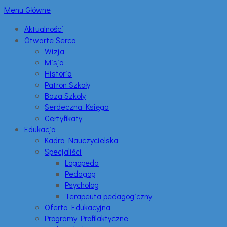
Menu Główne
Aktualności
Otwarte Serca
Wizja
Misja
Historia
Patron Szkoły
Baza Szkoły
Serdeczna Księga
Certyfikaty
Edukacja
Kadra Nauczycielska
Specjaliści
Logopeda
Pedagog
Psycholog
Terapeuta pedagogiczny
Oferta Edukacyjna
Programy Profilaktyczne