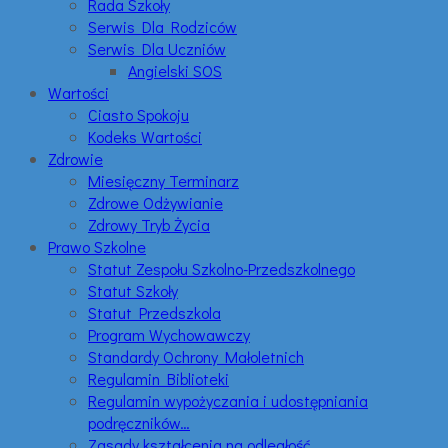
Rada Szkoły
Serwis Dla Rodziców
Serwis Dla Uczniów
Angielski SOS
Wartości
Ciasto Spokoju
Kodeks Wartości
Zdrowie
Miesięczny Terminarz
Zdrowe Odżywianie
Zdrowy Tryb Życia
Prawo Szkolne
Statut Zespołu Szkolno-Przedszkolnego
Statut Szkoły
Statut Przedszkola
Program Wychowawczy
Standardy Ochrony Małoletnich
Regulamin Biblioteki
Regulamin wypożyczania i udostępniania
podręczników…
Zasady kształcenia na odległość