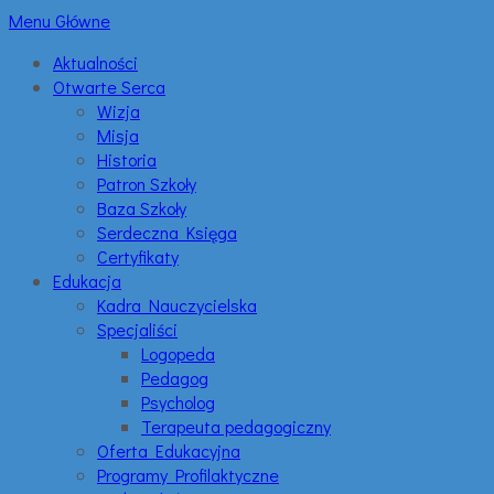
Menu Główne
Aktualności
Otwarte Serca
Wizja
Misja
Historia
Patron Szkoły
Baza Szkoły
Serdeczna Księga
Certyfikaty
Edukacja
Kadra Nauczycielska
Specjaliści
Logopeda
Pedagog
Psycholog
Terapeuta pedagogiczny
Oferta Edukacyjna
Programy Profilaktyczne