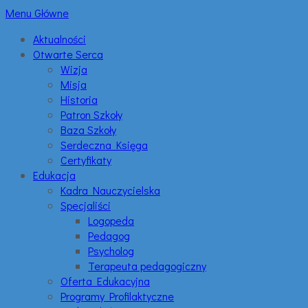
Menu Główne
Aktualności
Otwarte Serca
Wizja
Misja
Historia
Patron Szkoły
Baza Szkoły
Serdeczna Księga
Certyfikaty
Edukacja
Kadra Nauczycielska
Specjaliści
Logopeda
Pedagog
Psycholog
Terapeuta pedagogiczny
Oferta Edukacyjna
Programy Profilaktyczne