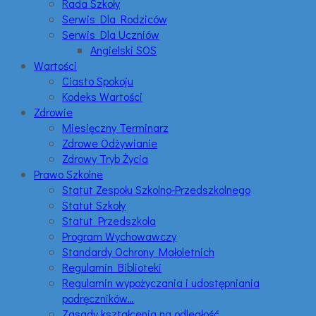
Rada Szkoły
Serwis Dla Rodziców
Serwis Dla Uczniów
Angielski SOS
Wartości
Ciasto Spokoju
Kodeks Wartości
Zdrowie
Miesięczny Terminarz
Zdrowe Odżywianie
Zdrowy Tryb Życia
Prawo Szkolne
Statut Zespołu Szkolno-Przedszkolnego
Statut Szkoły
Statut Przedszkola
Program Wychowawczy
Standardy Ochrony Małoletnich
Regulamin Biblioteki
Regulamin wypożyczania i udostępniania
podręczników…
Zasady kształcenia na odległość