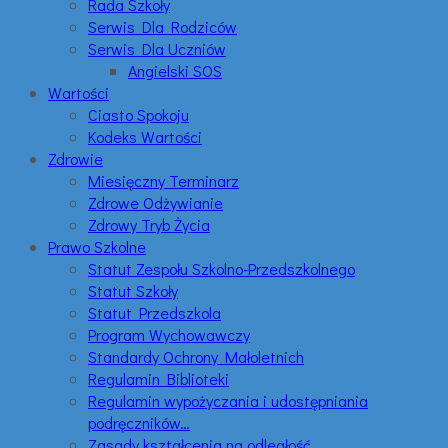
Rada Szkoły
Serwis Dla Rodziców
Serwis Dla Uczniów
Angielski SOS
Wartości
Ciasto Spokoju
Kodeks Wartości
Zdrowie
Miesięczny Terminarz
Zdrowe Odżywianie
Zdrowy Tryb Życia
Prawo Szkolne
Statut Zespołu Szkolno-Przedszkolnego
Statut Szkoły
Statut Przedszkola
Program Wychowawczy
Standardy Ochrony Małoletnich
Regulamin Biblioteki
Regulamin wypożyczania i udostępniania
podręczników…
Zasady kształcenia na odległość