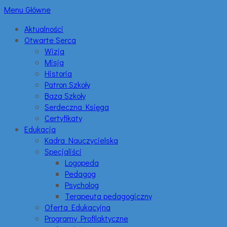
Menu Główne
Aktualności
Otwarte Serca
Wizja
Misja
Historia
Patron Szkoły
Baza Szkoły
Serdeczna Księga
Certyfikaty
Edukacja
Kadra Nauczycielska
Specjaliści
Logopeda
Pedagog
Psycholog
Terapeuta pedagogiczny
Oferta Edukacyjna
Programy Profilaktyczne