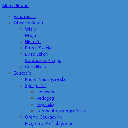
Menu Główne
Aktualności
Otwarte Serca
Wizja
Misja
Historia
Patron Szkoły
Baza Szkoły
Serdeczna Księga
Certyfikaty
Edukacja
Kadra Nauczycielska
Specjaliści
Logopeda
Pedagog
Psycholog
Terapeuta pedagogiczny
Oferta Edukacyjna
Programy Profilaktyczne