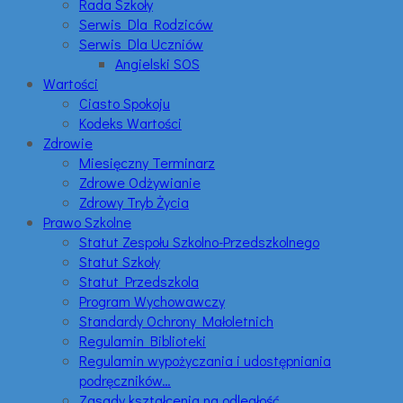
Rada Szkoły
Serwis Dla Rodziców
Serwis Dla Uczniów
Angielski SOS
Wartości
Ciasto Spokoju
Kodeks Wartości
Zdrowie
Miesięczny Terminarz
Zdrowe Odżywianie
Zdrowy Tryb Życia
Prawo Szkolne
Statut Zespołu Szkolno-Przedszkolnego
Statut Szkoły
Statut Przedszkola
Program Wychowawczy
Standardy Ochrony Małoletnich
Regulamin Biblioteki
Regulamin wypożyczania i udostępniania
podręczników…
Zasady kształcenia na odległość