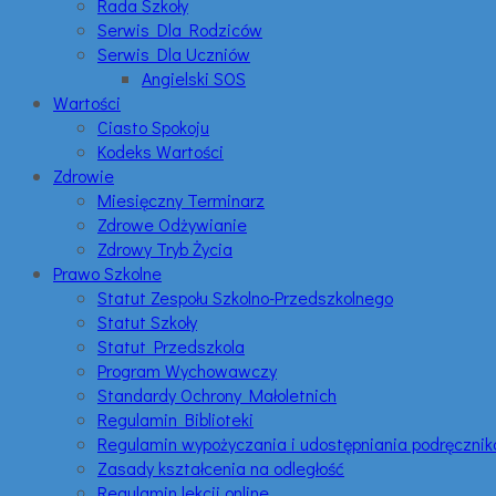
Rada Szkoły
Serwis Dla Rodziców
Serwis Dla Uczniów
Angielski SOS
Wartości
Ciasto Spokoju
Kodeks Wartości
Zdrowie
Miesięczny Terminarz
Zdrowe Odżywianie
Zdrowy Tryb Życia
Prawo Szkolne
Statut Zespołu Szkolno-Przedszkolnego
Statut Szkoły
Statut Przedszkola
Program Wychowawczy
Standardy Ochrony Małoletnich
Regulamin Biblioteki
Regulamin wypożyczania i udostępniania podręczni
Zasady kształcenia na odległość
Regulamin lekcji online