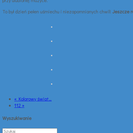
przy ulubionej muzyce.
To był dzień pełen uśmiechu i niezapomnianych chwil!
Jeszcze r
« Kolorowy świat…
112 »
Wyszukiwanie