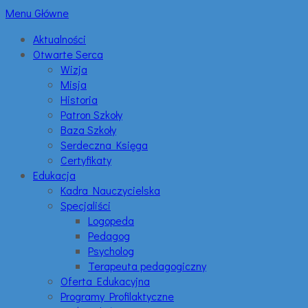
Menu Główne
Aktualności
Otwarte Serca
Wizja
Misja
Historia
Patron Szkoły
Baza Szkoły
Serdeczna Księga
Certyfikaty
Edukacja
Kadra Nauczycielska
Specjaliści
Logopeda
Pedagog
Psycholog
Terapeuta pedagogiczny
Oferta Edukacyjna
Programy Profilaktyczne