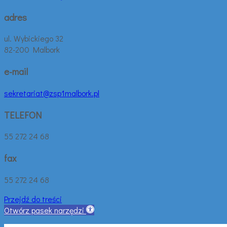
adres
ul. Wybickiego 32
82-200 Malbork
e-mail
sekretariat@zsp1malbork.pl
TELEFON
55 272 24 68
fax
55 272 24 68
Przejdź do treści
Otwórz pasek narzędzi