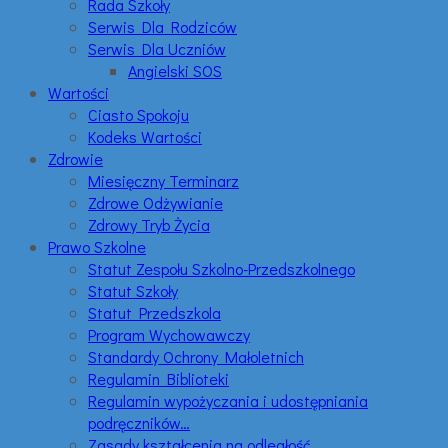
Rada Szkoły
Serwis Dla Rodziców
Serwis Dla Uczniów
Angielski SOS
Wartości
Ciasto Spokoju
Kodeks Wartości
Zdrowie
Miesięczny Terminarz
Zdrowe Odżywianie
Zdrowy Tryb Życia
Prawo Szkolne
Statut Zespołu Szkolno-Przedszkolnego
Statut Szkoły
Statut Przedszkola
Program Wychowawczy
Standardy Ochrony Małoletnich
Regulamin Biblioteki
Regulamin wypożyczania i udostępniania
podręczników…
Zasady kształcenia na odległość