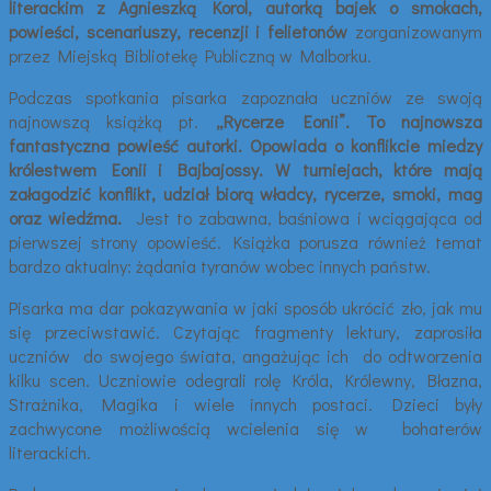
literackim
z Agnieszką Korol, autorką bajek o smokach,
powieści, scenariuszy, recenzji i felietonów
zorganizowanym
przez Miejską Bibliotekę Publiczną w Malborku.
Podczas spotkania pisarka zapoznała uczniów ze swoją
najnowszą książką pt.
„Rycerze Eonii”. To najnowsza
fantastyczna powieść autorki. Opowiada o konflikcie miedzy
królestwem Eonii i Bajbajossy. W turniejach, które mają
załagodzić konflikt, udział biorą władcy, rycerze, smoki, mag
oraz wiedźma.
Jest to zabawna, baśniowa i wciągająca od
pierwszej strony opowieść. Książka porusza również temat
bardzo aktualny: żądania tyranów wobec innych państw.
Pisarka ma dar pokazywania w jaki sposób ukrócić zło, jak mu
się przeciwstawić. Czytając fragmenty lektury, zaprosiła
uczniów do swojego świata, angażując ich do odtworzenia
kilku scen. Uczniowie odegrali rolę Króla, Królewny, Błazna,
Strażnika, Magika i wiele innych postaci. Dzieci były
zachwycone możliwością wcielenia się w bohaterów
literackich.