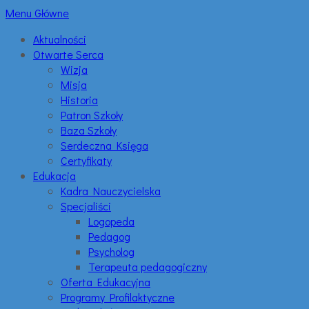
Menu Główne
Aktualności
Otwarte Serca
Wizja
Misja
Historia
Patron Szkoły
Baza Szkoły
Serdeczna Księga
Certyfikaty
Edukacja
Kadra Nauczycielska
Specjaliści
Logopeda
Pedagog
Psycholog
Terapeuta pedagogiczny
Oferta Edukacyjna
Programy Profilaktyczne