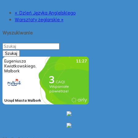
« Dzień Języka Angielskiego
Warsztaty żeglarskie »
Wyszukiwanie