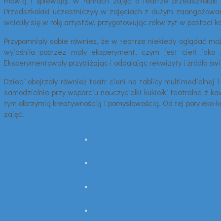
mówią i śpiewają. W ramach zajęć o teatrze przedszkolaki po
Przedszkolaki uczestniczyły w zajęciach z dużym zaangażowani
wcieliły się w rolę artystów, przygotowując rekwizyt w postaci k
Przypomniały sobie również, że w teatrze niekiedy oglądać możem
wyjaśniła poprzez mały eksperyment, czym jest cień jako z
Eksperymentowały przybliżając i oddalając rekwizyty i źródło św
Dzieci obejrzały również teatr cieni na tablicy multimedialnej
samodzielnie przy wsparciu nauczycielki kukiełki teatralne z ka
tym olbrzymią kreatywnością i pomysłowością. Od tej pory eko-k
zajęć.