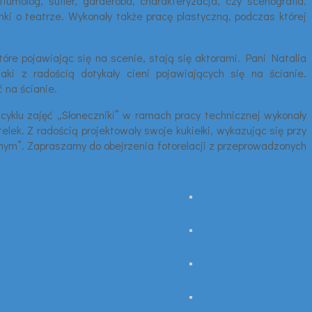
umolog, sufler, garderoba, charakteryzacja, czy scenografia.
ki o teatrze. Wykonały także pracę plastyczną, podczas której
które pojawiając się na scenie, stają się aktorami. Pani Natalia
ki z radością dotykały cieni pojawiających się na ścianie.
 na ścianie.
e cyklu zajęć „Słoneczniki” w ramach pracy technicznej wykonały
elek. Z radością projektowały swoje kukiełki, wykazując się przy
alnym”. Zapraszamy do obejrzenia fotorelacji z przeprowadzonych