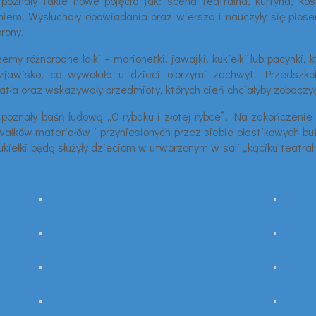
znały takie nowe pojęcia jak: scena teatralna, kurtyna, kosti
em. Wysłuchały opowiadania oraz wiersza i nauczyły się piosen
orony.
y różnorodne lalki – marionetki, jawajki, kukiełki lub pacynki, 
jawisko, co wywołało u dzieci olbrzymi zachwyt. Przedszkola
iatła oraz wskazywały przedmioty, których cień chciałyby zobaczyć
 i poznały baśń ludową „O rybaku i złotej rybce”. Na zakończeni
wałków materiałów i przyniesionych przez siebie plastikowych but
ukiełki będą służyły dzieciom w utworzonym w sali „kąciku teatr