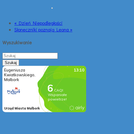
« Dzień Niepodległości
Słoneczniki poznają Leona »
Wyszukiwanie