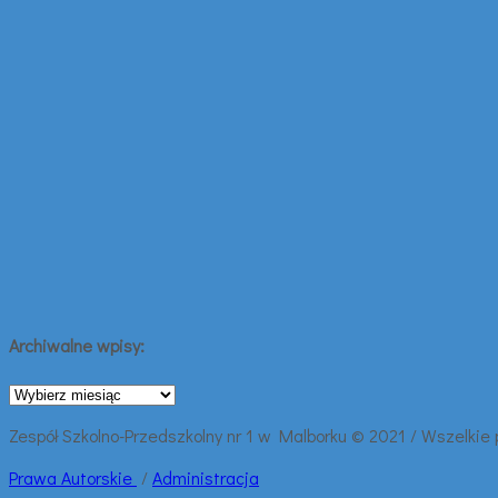
Archiwalne wpisy:
Archiwalne
wpisy:
Zespół Szkolno-Przedszkolny nr 1 w Malborku © 2021 / Wszelkie
Prawa
Autorskie
/
Administracja