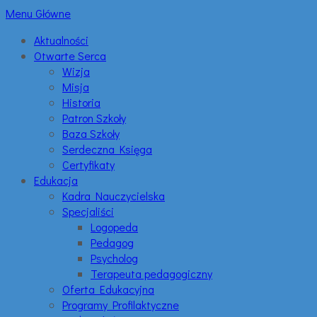
Menu Główne
Aktualności
Otwarte Serca
Wizja
Misja
Historia
Patron Szkoły
Baza Szkoły
Serdeczna Księga
Certyfikaty
Edukacja
Kadra Nauczycielska
Specjaliści
Logopeda
Pedagog
Psycholog
Terapeuta pedagogiczny
Oferta Edukacyjna
Programy Profilaktyczne