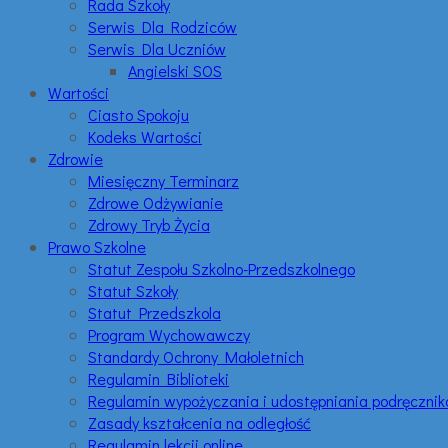
Rada Szkoły
Serwis Dla Rodziców
Serwis Dla Uczniów
Angielski SOS
Wartości
Ciasto Spokoju
Kodeks Wartości
Zdrowie
Miesięczny Terminarz
Zdrowe Odżywianie
Zdrowy Tryb Życia
Prawo Szkolne
Statut Zespołu Szkolno-Przedszkolnego
Statut Szkoły
Statut Przedszkola
Program Wychowawczy
Standardy Ochrony Małoletnich
Regulamin Biblioteki
Regulamin wypożyczania i udostępniania podręczni
Zasady kształcenia na odległość
Regulamin lekcji online