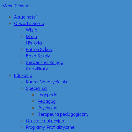
Menu Główne
Aktualności
Otwarte Serca
Wizja
Misja
Historia
Patron Szkoły
Baza Szkoły
Serdeczna Księga
Certyfikaty
Edukacja
Kadra Nauczycielska
Specjaliści
Logopeda
Pedagog
Psycholog
Terapeuta pedagogiczny
Oferta Edukacyjna
Programy Profilaktyczne