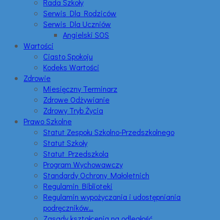
Rada Szkoły
Serwis Dla Rodziców
Serwis Dla Uczniów
Angielski SOS
Wartości
Ciasto Spokoju
Kodeks Wartości
Zdrowie
Miesięczny Terminarz
Zdrowe Odżywianie
Zdrowy Tryb Życia
Prawo Szkolne
Statut Zespołu Szkolno-Przedszkolnego
Statut Szkoły
Statut Przedszkola
Program Wychowawczy
Standardy Ochrony Małoletnich
Regulamin Biblioteki
Regulamin wypożyczania i udostępniania
podręczników…
Zasady kształcenia na odległość