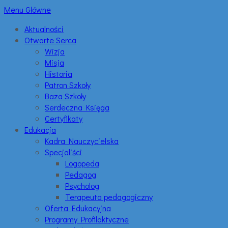
Menu Główne
Aktualności
Otwarte Serca
Wizja
Misja
Historia
Patron Szkoły
Baza Szkoły
Serdeczna Księga
Certyfikaty
Edukacja
Kadra Nauczycielska
Specjaliści
Logopeda
Pedagog
Psycholog
Terapeuta pedagogiczny
Oferta Edukacyjna
Programy Profilaktyczne