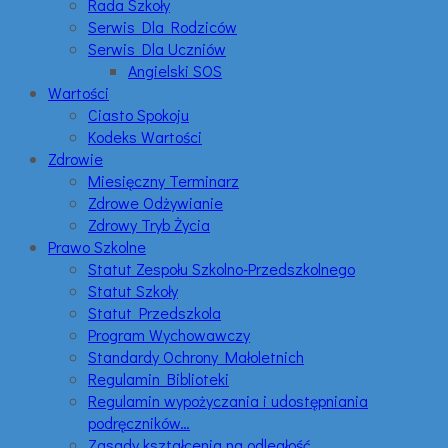
Rada Szkoły
Serwis Dla Rodziców
Serwis Dla Uczniów
Angielski SOS
Wartości
Ciasto Spokoju
Kodeks Wartości
Zdrowie
Miesięczny Terminarz
Zdrowe Odżywianie
Zdrowy Tryb Życia
Prawo Szkolne
Statut Zespołu Szkolno-Przedszkolnego
Statut Szkoły
Statut Przedszkola
Program Wychowawczy
Standardy Ochrony Małoletnich
Regulamin Biblioteki
Regulamin wypożyczania i udostępniania
podręczników…
Zasady kształcenia na odległość