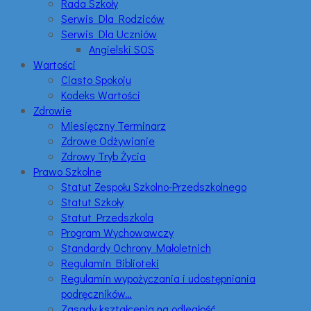
Rada Szkoły
Serwis Dla Rodziców
Serwis Dla Uczniów
Angielski SOS
Wartości
Ciasto Spokoju
Kodeks Wartości
Zdrowie
Miesięczny Terminarz
Zdrowe Odżywianie
Zdrowy Tryb Życia
Prawo Szkolne
Statut Zespołu Szkolno-Przedszkolnego
Statut Szkoły
Statut Przedszkola
Program Wychowawczy
Standardy Ochrony Małoletnich
Regulamin Biblioteki
Regulamin wypożyczania i udostępniania
podręczników…
Zasady kształcenia na odległość