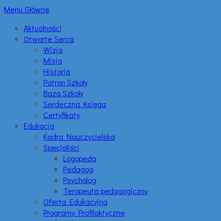
Menu Główne
Aktualności
Otwarte Serca
Wizja
Misja
Historia
Patron Szkoły
Baza Szkoły
Serdeczna Księga
Certyfikaty
Edukacja
Kadra Nauczycielska
Specjaliści
Logopeda
Pedagog
Psycholog
Terapeuta pedagogiczny
Oferta Edukacyjna
Programy Profilaktyczne