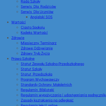
Rada Szkoły
Serwis Dla Rodziców
Serwis Dla Uczniów
Angielski SOS
Wartości
Ciasto Spokoju
Kodeks Wartości
Zdrowie
Miesięczny Terminarz
Zdrowe Odżywianie
Zdrowy Tryb Życia
Prawo Szkolne
Statut Zespołu Szkolno-Przedszkolnego
Statut Szkoły
Statut Przedszkola
Program Wychowawczy
Standardy Ochrony Małoletnich
Regulamin Biblioteki
Regulamin wypożyczania i udostępniania podręczni
Zasady kształcenia na odległość
Regulamin lekcji online