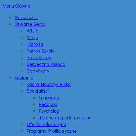
Menu Główne
Aktualności
Otwarte Serca
Wizja
Misja
Historia
Patron Szkoły
Baza Szkoły
Serdeczna Księga
Certyfikaty
Edukacja
Kadra Nauczycielska
Specjaliści
Logopeda
Pedagog
Psycholog
Terapeuta pedagogiczny
Oferta Edukacyjna
Programy Profilaktyczne