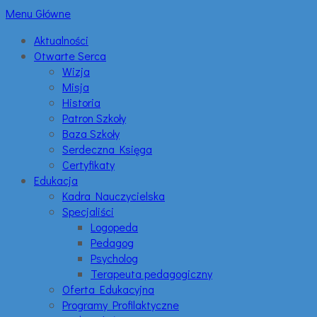
Menu Główne
Aktualności
Otwarte Serca
Wizja
Misja
Historia
Patron Szkoły
Baza Szkoły
Serdeczna Księga
Certyfikaty
Edukacja
Kadra Nauczycielska
Specjaliści
Logopeda
Pedagog
Psycholog
Terapeuta pedagogiczny
Oferta Edukacyjna
Programy Profilaktyczne