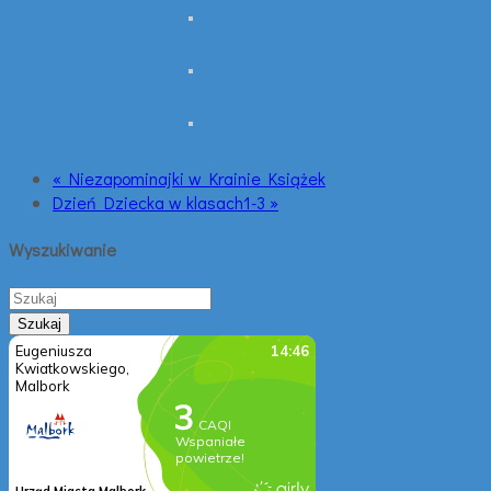
« Niezapominajki w Krainie Książek
Dzień Dziecka w klasach1-3 »
Wyszukiwanie