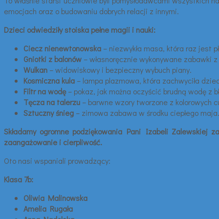
To właśnie starsi uczniowie byli pomysłodawcami wszystkich n
emocjach oraz o budowaniu dobrych relacji z innymi.
Dzieci odwiedziły stoiska pełne magii i nauki:
Ciecz nienewtonowska
– niezwykła masa, która raz jest p
Gniotki z balonów
– własnoręcznie wykonywane zabawki z 
Wulkan
– widowiskowy i bezpieczny wybuch piany.
Kosmiczna kula
– lampa plazmowa, która zachwyciła dziec
Filtr na wodę
– pokaz, jak można oczyścić brudną wodę z bł
Tęcza na talerzu
– barwne wzory tworzone z kolorowych c
Sztuczny śnieg
– zimowa zabawa w środku ciepłego maja
Składamy ogromne podziękowania Pani Izabeli Zalewskiej za
zaangażowanie i cierpliwość.
Oto nasi wspaniali prowadzący:
Klasa 7b:
Oliwia Malinowska
Amelia Rugała