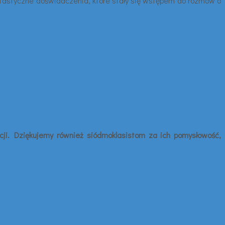
ntastyczne doświadczenia, które stały się wstępem do rozmów o
ji. Dziękujemy również siódmoklasistom za ich pomysłowość,