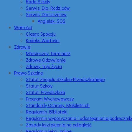
Rada Szkoły
Serwis Dla Rodziców
Serwis Dla Uczniów
Angielski SOS
Wartości
Ciasto Spokoju
Kodeks Wartości
Zdrowie
Miesięczny Terminarz
Zdrowe Odżywianie
Zdrowy Tryb Życia
Prawo Szkolne
Statut Zespołu Szkolno-Przedszkolnego
Statut Szkoły
Statut Przedszkola
Program Wychowawczy
Standardy Ochrony Małoletnich
Regulamin Biblioteki
Regulamin wypożyczania i udostępniania podręczni
Zasady kształcenia na odległość
Regulamin lekcji online