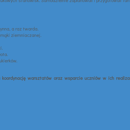
aukowych stanowisk. Samodzielnie zaplanowali i przygotowali fa
łynna, a raz twarda.
mąki ziemniaczanej.
i.
ota.
ukierków.
.
 koordynację warsztatów oraz wsparcie uczniów w ich realizac