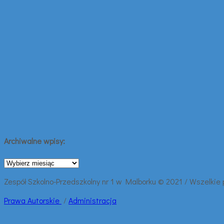
Archiwalne wpisy:
Archiwalne
wpisy:
Zespół Szkolno-Przedszkolny nr 1 w Malborku © 2021 / Wszelkie
Prawa
Autorskie
/
Administracja