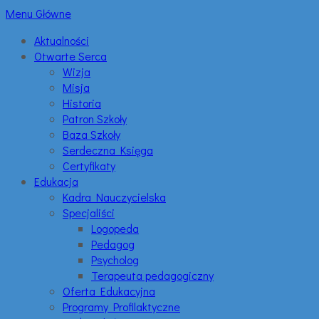
Menu Główne
Aktualności
Otwarte Serca
Wizja
Misja
Historia
Patron Szkoły
Baza Szkoły
Serdeczna Księga
Certyfikaty
Edukacja
Kadra Nauczycielska
Specjaliści
Logopeda
Pedagog
Psycholog
Terapeuta pedagogiczny
Oferta Edukacyjna
Programy Profilaktyczne