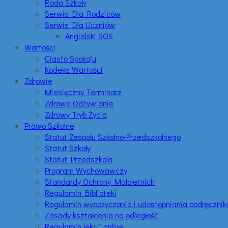
Rada Szkoły
Serwis Dla Rodziców
Serwis Dla Uczniów
Angielski SOS
Wartości
Ciasto Spokoju
Kodeks Wartości
Zdrowie
Miesięczny Terminarz
Zdrowe Odżywianie
Zdrowy Tryb Życia
Prawo Szkolne
Statut Zespołu Szkolno-Przedszkolnego
Statut Szkoły
Statut Przedszkola
Program Wychowawczy
Standardy Ochrony Małoletnich
Regulamin Biblioteki
Regulamin wypożyczania i udostępniania podręczni
Zasady kształcenia na odległość
Regulamin lekcji online