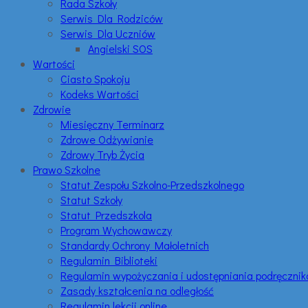
Rada Szkoły
Serwis Dla Rodziców
Serwis Dla Uczniów
Angielski SOS
Wartości
Ciasto Spokoju
Kodeks Wartości
Zdrowie
Miesięczny Terminarz
Zdrowe Odżywianie
Zdrowy Tryb Życia
Prawo Szkolne
Statut Zespołu Szkolno-Przedszkolnego
Statut Szkoły
Statut Przedszkola
Program Wychowawczy
Standardy Ochrony Małoletnich
Regulamin Biblioteki
Regulamin wypożyczania i udostępniania podręczni
Zasady kształcenia na odległość
Regulamin lekcji online