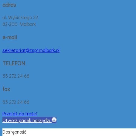
adres
ul. Wybickiego 32
82-200 Malbork
e-mail
sekretariat@zsp1malbork.pl
TELEFON
55 272 24 68
fax
55 272 24 68
Przejdź do treści
Otwórz pasek narzędzi
Dostępność