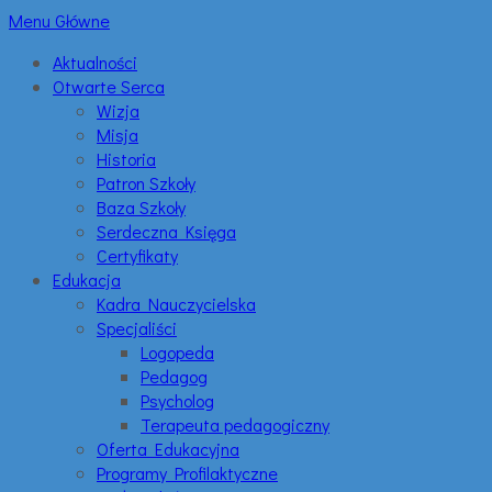
Menu Główne
Aktualności
Otwarte Serca
Wizja
Misja
Historia
Patron Szkoły
Baza Szkoły
Serdeczna Księga
Certyfikaty
Edukacja
Kadra Nauczycielska
Specjaliści
Logopeda
Pedagog
Psycholog
Terapeuta pedagogiczny
Oferta Edukacyjna
Programy Profilaktyczne