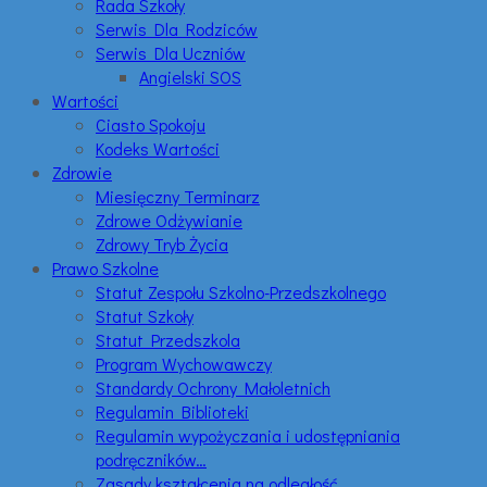
Rada Szkoły
Serwis Dla Rodziców
Serwis Dla Uczniów
Angielski SOS
Wartości
Ciasto Spokoju
Kodeks Wartości
Zdrowie
Miesięczny Terminarz
Zdrowe Odżywianie
Zdrowy Tryb Życia
Prawo Szkolne
Statut Zespołu Szkolno-Przedszkolnego
Statut Szkoły
Statut Przedszkola
Program Wychowawczy
Standardy Ochrony Małoletnich
Regulamin Biblioteki
Regulamin wypożyczania i udostępniania
podręczników…
Zasady kształcenia na odległość