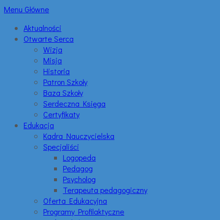
Menu Główne
Aktualności
Otwarte Serca
Wizja
Misja
Historia
Patron Szkoły
Baza Szkoły
Serdeczna Księga
Certyfikaty
Edukacja
Kadra Nauczycielska
Specjaliści
Logopeda
Pedagog
Psycholog
Terapeuta pedagogiczny
Oferta Edukacyjna
Programy Profilaktyczne